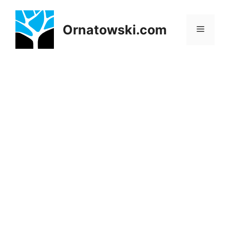
Przejdź
do
Ornatowski.com
Menu
treści