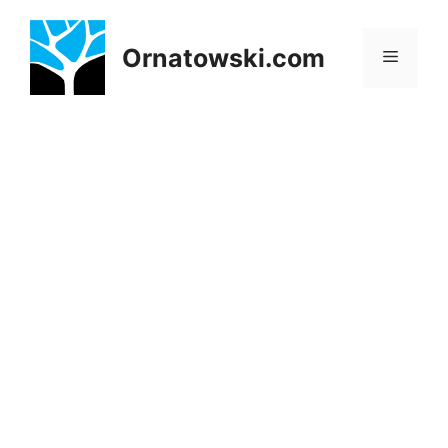
Przejdź
do
Ornatowski.com
Menu
treści