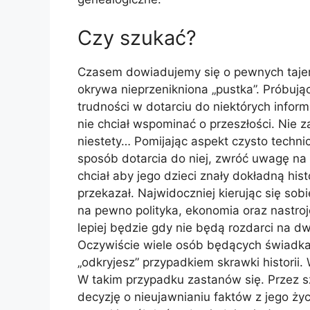
Czy szukać?
Czasem dowiadujemy się o pewnych tajemn
okrywa nieprzenikniona „pustka”. Próbują
trudności w dotarciu do niektórych infor
nie chciał wspominać o przeszłości. Nie 
niestety… Pomijając aspekt czysto techni
sposób dotarcia do niej, zwróć uwagę na
chciał aby jego dzieci znały dokładną hist
przekazał. Najwidoczniej kierując się so
na pewno polityka, ekonomia oraz nastroj
lepiej będzie gdy nie będą rozdarci na dw
Oczywiście wiele osób będących świadk
„odkryjesz” przypadkiem skrawki historii.
W takim przypadku zastanów się. Przez s
decyzję o nieujawnianiu faktów z jego ż