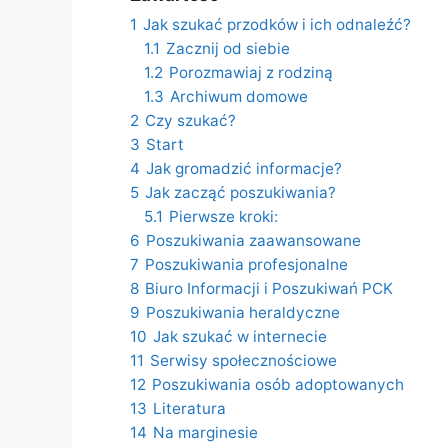
1
Jak szukać przodków i ich odnaleźć?
1.1
Zacznij od siebie
1.2
Porozmawiaj z rodziną
1.3
Archiwum domowe
2
Czy szukać?
3
Start
4
Jak gromadzić informacje?
5
Jak zacząć poszukiwania?
5.1
Pierwsze kroki:
6
Poszukiwania zaawansowane
7
Poszukiwania profesjonalne
8
Biuro Informacji i Poszukiwań PCK
9
Poszukiwania heraldyczne
10
Jak szukać w internecie
11
Serwisy społecznościowe
12
Poszukiwania osób adoptowanych
13
Literatura
14
Na marginesie