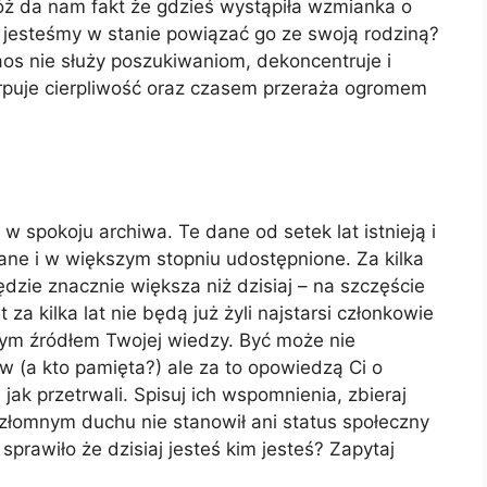
óż da nam fakt że gdzieś wystąpiła wzmianka o
jesteśmy w stanie powiązać go ze swoją rodziną?
s nie służy poszukiwaniom, dekoncentruje i
erpuje cierpliwość oraz czasem przeraża ogromem
w spokoju archiwa. Te dane od setek lat istnieją i
ane i w większym stopniu udostępnione. Za kilka
będzie znacznie większa niż dzisiaj – na szczęście
za kilka lat nie będą już żyli najstarsi członkowie
szym źródłem Twojej wiedzy. Być może nie
 (a kto pamięta?) ale za to opowiedzą Ci o
 jak przetrwali. Spisuj ich wspomnienia, zbieraj
iezłomnym duchu nie stanowił ani status społeczny
sprawiło że dzisiaj jesteś kim jesteś? Zapytaj