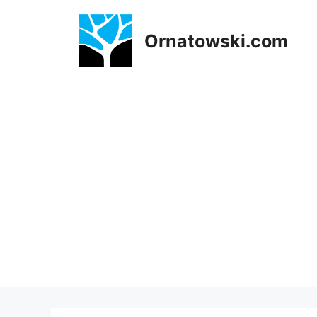
Przejdź
do
Ornatowski.com
treści