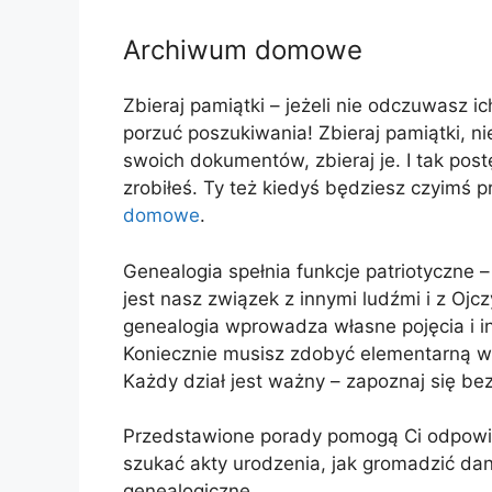
Archiwum domowe
Zbieraj pamiątki – jeżeli nie odczuwasz i
porzuć poszukiwania! Zbieraj pamiątki, n
swoich dokumentów, zbieraj je. I tak postę
zrobiłeś. Ty też kiedyś będziesz czyimś
domowe
.
Genealogia spełnia funkcje patriotyczne 
jest nasz związek z innymi ludźmi i z Ojc
genealogia wprowadza własne pojęcia i in
Koniecznie musisz zdobyć elementarną wie
Każdy dział jest ważny – zapoznaj się be
Przedstawione porady pomogą Ci odpowie
szukać akty urodzenia, jak gromadzić da
genealogiczne.