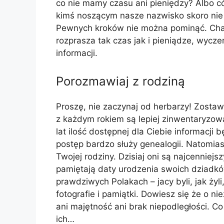
co nie mamy czasu ani pieniędzy? Albo c
kimś noszącym nasze nazwisko skoro nie 
Pewnych kroków nie można pominąć. Chao
rozprasza tak czas jak i pieniądze, wycz
informacji.
Porozmawiaj z rodziną
Proszę, nie zaczynaj od herbarzy! Zostaw 
z każdym rokiem są lepiej zinwentaryzow
lat ilość dostępnej dla Ciebie informacji 
postęp bardzo służy genealogii. Natomiast 
Twojej rodziny. Dzisiaj oni są najcenniej
pamiętają daty urodzenia swoich dziadków
prawdziwych Polakach – jacy byli, jak żyli,
fotografie i pamiątki. Dowiesz się że o n
ani majętność ani brak niepodległości. Co 
ich…