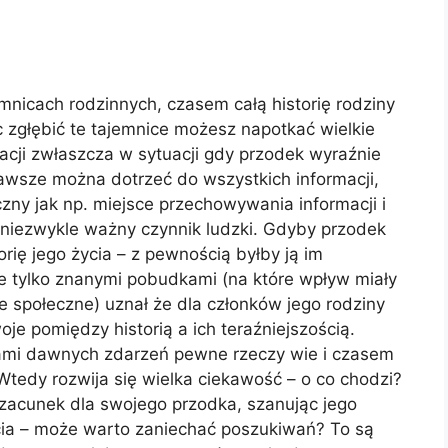
icach rodzinnych, czasem całą historię rodziny
c zgłębić te tajemnice możesz napotkać wielkie
macji zwłaszcza w sytuacji gdy przodek wyraźnie
zawsze można dotrzeć do wszystkich informacji,
czny jak np. miejsce przechowywania informacji i
 niezwykle ważny czynnik ludzki. Gdyby przodek
orię jego życia – z pewnością byłby ją im
bie tylko znanymi pobudkami (na które wpływ miały
e społeczne) uznał że dla członków jego rodziny
oje pomiędzy historią a ich teraźniejszością.
ami dawnych zdarzeń pewne rzeczy wie i czasem
 Wtedy rozwija się wielka ciekawość – o co chodzi?
zacunek dla swojego przodka, szanując jego
ycia – może warto zaniechać poszukiwań? To są