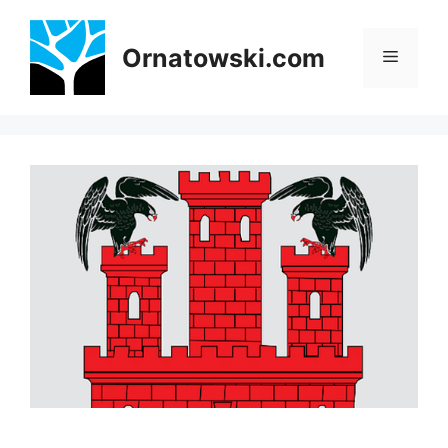
Przejdź
do
Ornatowski.com
Menu
treści