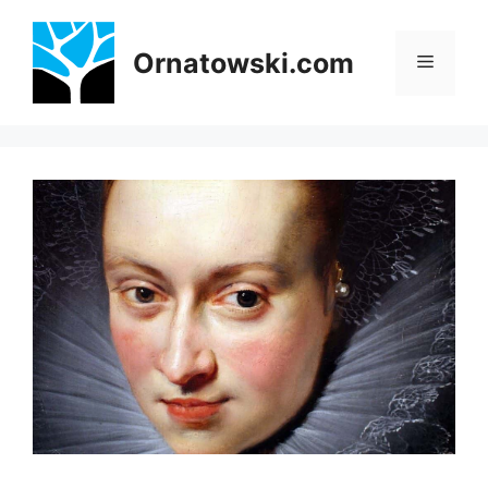
Przejdź
do
Ornatowski.com
Menu
treści