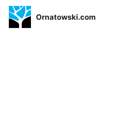
Przejdź
do
Ornatowski.com
treści