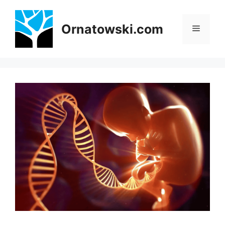
Przejdź
do
Ornatowski.com
Menu
treści