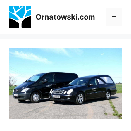
Przejdź
do
Ornatowski.com
Menu
treści