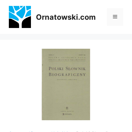
Przejdź
do
Ornatowski.com
Menu
treści