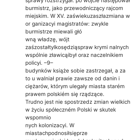
sprawy rozstrzygał: po wójcie następował
burmistrz, jako przewodniczący rajcom
miejskim. W XV. zaświekuzaszłazmiana w
or ganizacyi magistratów: zwykle
burmistrze miewali głó
wną władzę, wójt
zaśzostałtylkosędziąspraw krymi nalnych
wspólnie zławicąibył oraz naczelnikiem
policyi. –9–
budynków książe sobie zastrzegał, a za
to u walniał prawie zawsze od danin i
ciężarów, którym ulegały miasta starém
prawem polskiém się rządzące.
Trudno jest nie spostrzedz zmian wielkich
w życiu spółeczném Polski w skutek
wspomnio
nych kolonizacyi. W
miastachpodnosiłsięprze