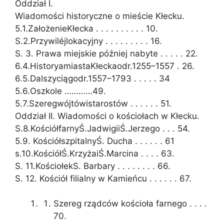
Oddział I.
Wiadomości historyczne o mieście Kłecku.
5.1.ZałożenieKłecka . . . . . . . . . . 10.
S.2.Przywiléjlokacyjny . . . . . . . . . 16.
S. 3. Prawa miejskie później nabyte . . . . . 22.
6.4.HistoryamiastaKłeckaodr.1255–1557 . 26.
6.5.Dalszyciągodr.1557–1793 . . . . . 34
5.6.Oszkole …………49.
5.7.Szeregwójtówistarostów . . . . . . 51.
Oddział II. Wiadomości o kościołach w Kłecku.
S.8.KościółfarnyŚ.JadwigiiŚ.Jerzego . . . 54.
5.9. KościółszpitalnyŚ. Ducha . . . . . . 61
s.10.KościółŚ.KrzyżaiŚ.Marcina . . . . 63.
S. 11.KościołekS. Barbary . . . . . . . . 66.
S. 12. Kościół filialny w Kamieńcu . . . . . . 67.
Szereg rządców kościoła farnego . . . .
70.