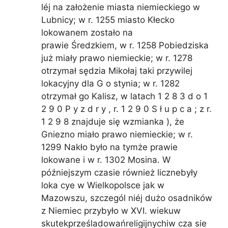
léj na założenie miasta niemieckiego w
Lubnicy; w r. 1255 miasto Kłecko
lokowanem zostało na
prawie Średzkiem, w r. 1258 Pobiedziska
już miały prawo niemieckie; w r. 1278
otrzymał sędzia Mikołaj taki przywilej
lokacyjny dla G o stynia; w r. 1282
otrzymał go Kalisz, w latach 1 2 8 3 d o 1
2 9 0 P y z d r y , r. 1 2 9 0 S ł u p c a ; z r.
1 2 9 8 znajduje się wzmianka ), że
Gniezno miało prawo niemieckie; w r.
1299 Nakło było na tymże prawie
lokowane i w r. 1302 Mosina. W
późniejszym czasie również licznebyły
loka cye w Wielkopolsce jak w
Mazowszu, szczegól niéj dużo osadników
z Niemiec przybyło w XVI. wiekuw
skutekprześladowańreligijnychiw cza sie