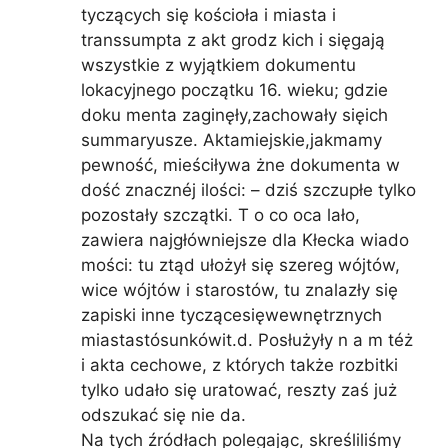
tyczących się kościoła i miasta i
transsumpta z akt grodz kich i sięgają
wszystkie z wyjątkiem dokumentu
lokacyjnego początku 16. wieku; gdzie
doku menta zaginęły,zachowały sięich
summaryusze. Aktamiejskie,jakmamy
pewność, mieściływa żne dokumenta w
dość znacznéj ilości: – dziś szczupłe tylko
pozostały szczątki. T o co oca lało,
zawiera najgłówniejsze dla Kłecka wiado
mości: tu ztąd ułożył się szereg wójtów,
wice wójtów i starostów, tu znalazły się
zapiski inne tyczącesięwewnętrznych
miastastósunkówit.d. Posłużyły n a m téż
i akta cechowe, z których także rozbitki
tylko udało się uratować, reszty zaś już
odszukać się nie da.
Na tych źródłach polegając, skreśliliśmy