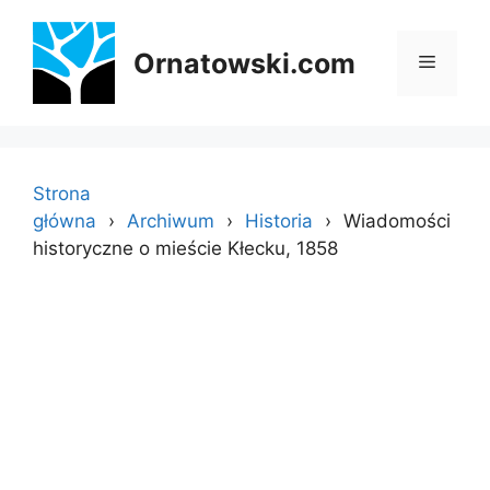
Przejdź
do
Ornatowski.com
Menu
treści
Strona
główna
Archiwum
Historia
Wiadomości
historyczne o mieście Kłecku, 1858