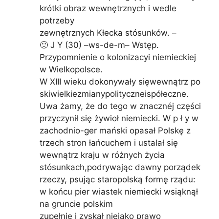
krótki obraz wewnętrznych i wedle
potrzeby
zewnętrznych Kłecka stósunków. –
🙂 J Y (30) –ws-de-m– Wstęp.
Przypomnienie o kolonizacyi niemieckiej
w Wielkopolsce.
W XIII wieku dokonywały sięwewnątrz po
skiwielkiezmianypolityczneispółeczne.
Uwa żamy, że do tego w znacznéj części
przyczynił się żywioł niemiecki. W p ł y w
zachodnio-ger mański opasał Polskę z
trzech stron łańcuchem i ustalał się
wewnątrz kraju w różnych życia
stósunkach,podrywając dawny porządek
rzeczy, psując staropolską formę rządu:
w końcu pier wiastek niemiecki wsiąknął
na gruncie polskim
zupełnie i zyskał niejako prawo