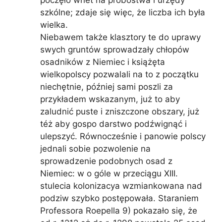
poczęło wnet na probostwa i urzędy
szkólne; zdaje się więc, że liczba ich była
wielka.
Niebawem także klasztory te do uprawy
swych gruntów sprowadzały chłopów
osadników z Niemiec i książęta
wielkopolscy pozwalali na to z początku
niechętnie, później sami poszli za
przykładem wskazanym, już to aby
zaludnić puste i zniszczone obszary, już
téż aby gospo darstwo podźwignąć i
ulepszyć. Równocześnie i panowie polscy
jednali sobie pozwolenie na
sprowadzenie podobnych osad z
Niemiec: w o góle w przeciągu XIII.
stulecia kolonizacya wzmiankowana nad
podziw szybko postępowała. Staraniem
Professora Roepella 9) pokazało się, że