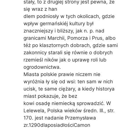
stały, to z drugiej strony jest pewna, że
się wraz z han
dlem podniosły w tych okolicach, gdzie
wpływ germańskiéj kultury był
znaczniejszy i bliższy, jak n. p. nad
granicami Marchii, Pomorza i Prus, albo
téż po klasztornych dobrach, gdzie sami
zakonnicy starali się równie o dobrych
rzemieśl ników jak o uprawę roli lub
ogrodownictwa.
Miasta polskie prawie niczem nie
wyróżnia ły się od wsi: ten sam w nich
ucisk, te same ciężary, a kiedy historya
miast pokazuje, że bez
kowi osadę niemiecką sprowadzić. W
Lelewela, Polska wieków średn. III., str.
170. jest nadanie Przemysława
zr.1290dlaposiadłościCamon