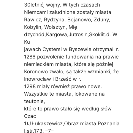
30letnićj wojny. W tych czasach
Niemcami zaludnione zostały miasta
Rawicz, Rydzyna, Bojanowo, Zduny,
Kobylin, Wolsztyn, Mię
dzychód,Kargowa,Jutrosin,Skokiit.d. W
Ku
jawach Cystersi w Byszewie otrzymali r.
1286 pozwolenie fundowania na prawie
niemieckiém miasta, które się później
Koronowo zwało; są także wzmianki, że
Inowrocław i Brześć w r.
1298 miały również prawo nowe.
Wszystkie te miasta, lokowane na
teutonie,
które to prawo stało się według słów
Czac
1)J.Łukaszewicz,Obraz miasta Poznania
I,str.173. –7–