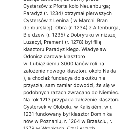
Cystersów z Pforta koło Neuenburga;
Paradyż (r. 1234) otrzymał pierwszych
Cystersów z Lenina ( w Marchii Bran
denburskiej), Obra (r. 1234) z Altenburga,
Ble dzew (r. 1235) z Dobryłuku w niższej
Luzacyi, Prement (r. 1278) był filią
klasztoru Paradyz kiego. Władysław
Odonicz darował klasztoro
wi Lubiązkiemu 3000 łanów roli na
założenie nowego klasztoru około Nakła
), a chociaż fundacya do skutku nie
przyszła, sam zamiar dowodzi, że się w
podobnych razach zwracano do Niemiec.
Na rok 1213 przypada założenie klasztoru
Cystersek w Ołoboku w Kaliskiém, w r.
1231 fundowany był klasztor Dominika
nów w Poznaniu, r. 1264 w Brześciu, r.
1279 w Wronkach. Czy i w tych