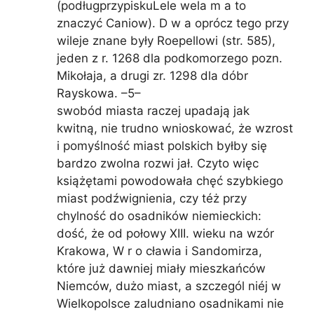
(podługprzypiskuLele wela m a to
znaczyć Caniow). D w a oprócz tego przy
wileje znane były Roepellowi (str. 585),
jeden z r. 1268 dla podkomorzego pozn.
Mikołaja, a drugi zr. 1298 dla dóbr
Rayskowa. –5–
swobód miasta raczej upadają jak
kwitną, nie trudno wnioskować, że wzrost
i pomyślność miast polskich byłby się
bardzo zwolna rozwi jał. Czyto więc
książętami powodowała chęć szybkiego
miast podźwignienia, czy téż przy
chylność do osadników niemieckich:
dość, że od połowy XIII. wieku na wzór
Krakowa, W r o cławia i Sandomirza,
które już dawniej miały mieszkańców
Niemców, dużo miast, a szczegól niéj w
Wielkopolsce zaludniano osadnikami nie