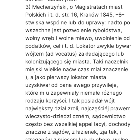
3) Mecherzyński, o Magistratach miast
Polskich i t. d. str. 16, Kraków 1845, –8–
stwiska wspólne lub do uprawy; nadto po
wszechne jest pozwolenie rybołóstwa,
wolny wręb i wolne mlewo, uwolnienie od
podatków, ceł i t. d. Lokator zwykle bywał
wójtem (ad vocatus) zakładającego lub
kolonizującego się miasta. Taki naczelnik
miejski wielkie naćw czas miał znaczenie
), a jako pierwszy lokator miasta
uzyskiwał od pana swego przywileje,
które m u zapewniały niemałe różnego
rodzaju korzyści. I tak posiadał wójt
największy dział zroli, najczęściéj prawem
wieczysto-dziedzi czném, sądownictwo
często bez wszelkiej appel lacyi, dochody
znaczne z sądów, z łazienek, zja tek, i
straganów z mięsem lub chlebem, wolne