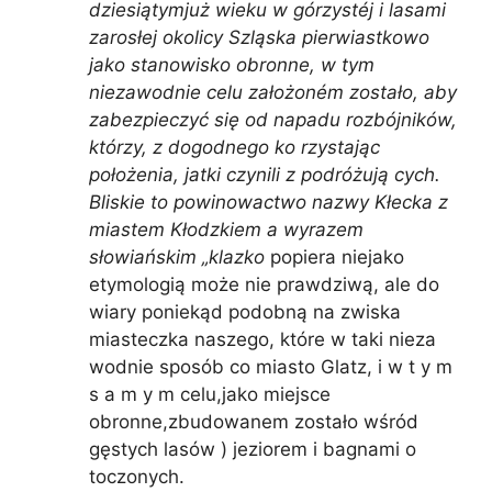
dziesiątymjuż wieku w górzystéj i lasami
zarosłej okolicy Szląska pierwiastkowo
jako stanowisko obronne, w tym
niezawodnie celu założoném zostało, aby
zabezpieczyć się od napadu rozbójników,
którzy, z dogodnego ko rzystając
położenia, jatki czynili z podróżują cych.
Bliskie to powinowactwo nazwy Kłecka z
miastem Kłodzkiem a wyrazem
słowiańskim „klazko
popiera niejako
etymologią może nie prawdziwą, ale do
wiary poniekąd podobną na zwiska
miasteczka naszego, które w taki nieza
wodnie sposób co miasto Glatz, i w t y m
s a m y m celu,jako miejsce
obronne,zbudowanem zostało wśród
gęstych lasów ) jeziorem i bagnami o
toczonych.