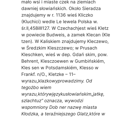
mało wsi i miaste czek na ziemiach
dawniej słowiańskich. Około Sieradza
znajdujemy w r. 1136 wieś Kliczko
(Kluchici) wedle Le lewela Polska w.
śr.II,458iIII127. W Czechachjest wieś Kletz
w powiecie Budweis, a zamek Klecan (Kle
tzen). W Kaliskiem znajdujemy Kleczewo,
w Średzkim Kleszczewo; w Prusach
Kleschken, wieś w dep. Gdań skim, pow.
Behrent, Klesczoewen w Gumbińskiém,
Kles sen w Potsdamskiém, Klesso w
Frankf. n/O., Kletzke – 11–
wyrazu„klazko
wyprowadzimy. Od
tegożbo wiem
wyrazu,którywjęzykusłowiańskim„jatkę,
szlachtuz” oznacza, wywodzi
wspomniony Dob ner nazwę miasta
Kłodzka, a teraźniejszego Glatz,które w