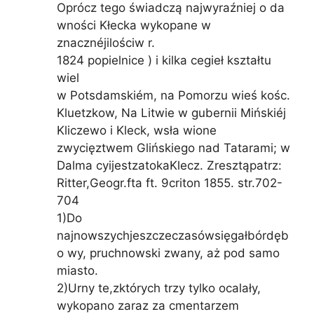
Oprócz tego świadczą najwyraźniej o da
wności Kłecka wykopane w
znacznéjilościw r.
1824 popielnice ) i kilka cegieł kształtu
wiel
w Potsdamskiém, na Pomorzu wieś kośc.
Kluetzkow, Na Litwie w gubernii Mińskiéj
Kliczewo i Kleck, wsła wione
zwycięztwem Glińskiego nad Tatarami; w
Dalma cyijestzatokaKlecz. Zresztąpatrz:
Ritter,Geogr.fta ft. 9criton 1855. str.702-
704
1)Do
najnowszychjeszczeczasówsięgałbórdęb
o wy, pruchnowski zwany, aż pod samo
miasto.
2)Urny te,zktórych trzy tylko ocalały,
wykopano zaraz za cmentarzem