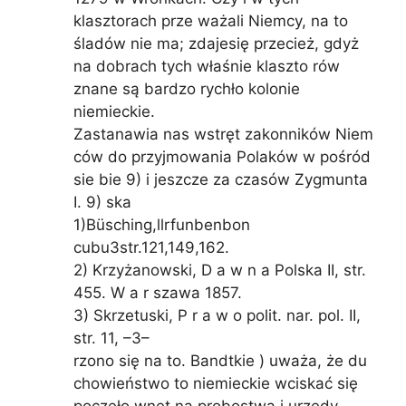
klasztorach prze ważali Niemcy, na to
śladów nie ma; zdajesię przecież, gdyż
na dobrach tych właśnie klaszto rów
znane są bardzo rychło kolonie
niemieckie.
Zastanawia nas wstręt zakonników Niem
ców do przyjmowania Polaków w pośród
sie bie 9) i jeszcze za czasów Zygmunta
I. 9) ska
1)Büsching,llrfunbenbon
cubu3str.121,149,162.
2) Krzyżanowski, D a w n a Polska II, str.
455. W a r szawa 1857.
3) Skrzetuski, P r a w o polit. nar. pol. II,
str. 11, –3–
rzono się na to. Bandtkie ) uważa, że du
chowieństwo to niemieckie wciskać się