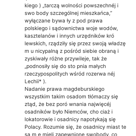
kiego ) „tarczą wolności powszechnéj i
swo body szczególnej mieszkańca,”
wyłączane bywa ły z pod prawa
polskiego i sądownictwa woje wodów,
kasztelanów i innych urzędników kró
lewskich, rządziły się przez swoją władzę
m u nicypalną z pośród siebie obraną i
zyskiwały różne przywileje, tak że
„podnosiły się do sto pnia małych
rzeczypospolitych wśród rozerwa néj
Lechii* ).
Nadanie prawa magdeburskiego
wszystkim takim osadom tłómaczy się
ztąd, że bez poró wnania najwięcéj
osadników było Niemców, cho ciaż i
lokatorowie i osadnicy napotykają się
Polacy. Rozumie się, że osadnicy miast te
sa m e mieli zapewnione swobody, co