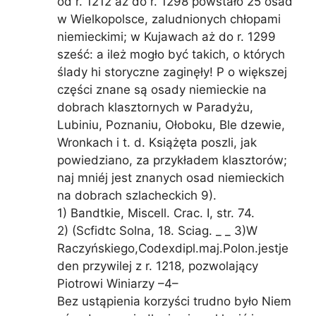
od r. 1212 aż do r. 1298 powstało 25 osad
w Wielkopolsce, zaludnionych chłopami
niemieckimi; w Kujawach aż do r. 1299
sześć: a ileż mogło być takich, o których
ślady hi storyczne zaginęły! P o większej
części znane są osady niemieckie na
dobrach klasztornych w Paradyżu,
Lubiniu, Poznaniu, Ołoboku, Ble dzewie,
Wronkach i t. d. Książęta poszli, jak
powiedziano, za przykładem klasztorów;
naj mniéj jest znanych osad niemieckich
na dobrach szlacheckich 9).
1) Bandtkie, Miscell. Crac. I, str. 74.
2) (Scfidtc Solna, 18. Sciag. _ _ 3)W
Raczyńskiego,Codexdipl.maj.Polon.jestje
den przywilej z r. 1218, pozwolający
Piotrowi Winiarzy –4–
Bez ustąpienia korzyści trudno było Niem