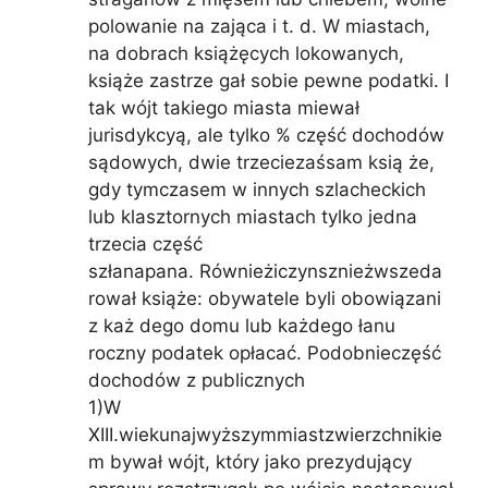
polowanie na zająca i t. d. W miastach,
na dobrach książęcych lokowanych,
książe zastrze gał sobie pewne podatki. I
tak wójt takiego miasta miewał
jurisdykcyą, ale tylko % część dochodów
sądowych, dwie trzeciezaśsam ksią że,
gdy tymczasem w innych szlacheckich
lub klasztornych miastach tylko jedna
trzecia część
szłanapana. Równieżiczynsznieżwszeda
rował książe: obywatele byli obowiązani
z każ dego domu lub każdego łanu
roczny podatek opłacać. Podobnieczęść
dochodów z publicznych
1)W
XIII.wiekunajwyższymmiastzwierzchnikie
m bywał wójt, który jako prezydujący