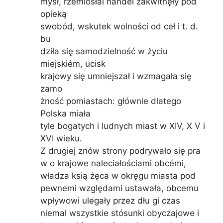
mysł, rzemiosłai handel zakwitnęły pod
opieką
swobód, wskutek wolności od ceł i t. d.
bu
dziła się samodzielność w życiu
miejskiém, ucisk
krajowy się umniejszał i wzmagała się
zamo
żność pomiastach: głównie dlatego
Polska miała
tyle bogatych i ludnych miast w XIV, X V i
XVI wieku.
Z drugiej znów strony podrywało się pra
w o krajowe naleciałościami obcémi,
władza ksią żęca w okręgu miasta pod
pewnemi względami ustawała, obcemu
wpływowi ulegały przez dłu gi czas
niemal wszystkie stósunki obyczajowe i