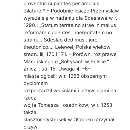
proventus cupientes per amplius
dilatare.* – Podobnie książe Przemysław
wyraża się w nadaniu dla Sdesława w r.
1290.: „Statum terrae no strae in melius
reformare cupientes, haereditatem no
stram…. Sdeslao dedimus.. jure
theutonico…. Lelewel, Polska wieków
średn. III, 170 i 171. – Porówn. roz prawę
Marońskiego o „Sołtysach w Polsce.”
Znicz I. str. 15. Uwaga 4. –6–
miasta ogłosił; w r. 1253 obszernym
dyplomem
rozporządził włościami i przywilejami na
rzecz
wójta Tomasza i osadników; w r. 1253
także
klasztor Cystersek w Ołoboku otrzymał
przywi