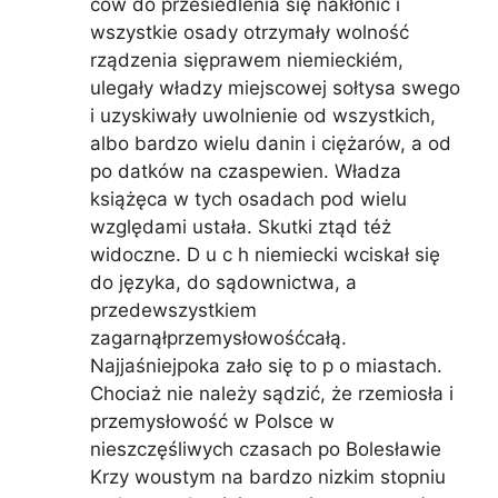
ców do przesiedlenia się nakłonić i
wszystkie osady otrzymały wolność
rządzenia sięprawem niemieckiém,
ulegały władzy miejscowej sołtysa swego
i uzyskiwały uwolnienie od wszystkich,
albo bardzo wielu danin i ciężarów, a od
po datków na czaspewien. Władza
książęca w tych osadach pod wielu
względami ustała. Skutki ztąd téż
widoczne. D u c h niemiecki wciskał się
do języka, do sądownictwa, a
przedewszystkiem
zagarnąłprzemysłowośćcałą.
Najjaśniejpoka zało się to p o miastach.
Chociaż nie należy sądzić, że rzemiosła i
przemysłowość w Polsce w
nieszczęśliwych czasach po Bolesławie
Krzy woustym na bardzo nizkim stopniu