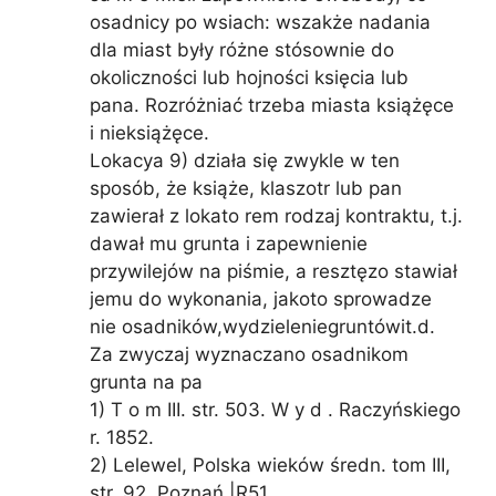
osadnicy po wsiach: wszakże nadania
dla miast były różne stósownie do
okoliczności lub hojności księcia lub
pana. Rozróżniać trzeba miasta książęce
i nieksiążęce.
Lokacya 9) działa się zwykle w ten
sposób, że książe, klaszotr lub pan
zawierał z lokato rem rodzaj kontraktu, t.j.
dawał mu grunta i zapewnienie
przywilejów na piśmie, a resztęzo stawiał
jemu do wykonania, jakoto sprowadze
nie osadników,wydzieleniegruntówit.d.
Za zwyczaj wyznaczano osadnikom
grunta na pa
1) T o m III. str. 503. W y d . Raczyńskiego
r. 1852.
2) Lelewel, Polska wieków średn. tom III,
str. 92. Poznań |R51.