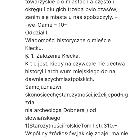
towarzyskie p o miastach a często i
okręgu i dłu gich trzeba było czasów,
zanim się miasta u nas spolszczyły. –
-we-Game – 10–
Oddział I.
Wiadomości historyczne o mieście
Kłecku.
§. 1. Założenie Kłecka,
K t o jest, kiedy należywcale nie dectwa
historyi i archiwum miejskiego do naj
dawniejszychmiastpolskich.
Samojużnazwi
skonosicechęstarożytności,jeżelijepodług
zda
nia archeologa Dobnera ) od
słowiańskiego
1)StarożytnościPolskieTom I.str.310.–
Wspól ny źródłosłów,jak się zdaje, ma nie