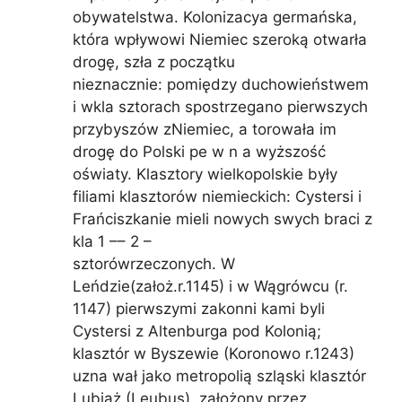
obywatelstwa. Kolonizacya germańska,
która wpływowi Niemiec szeroką otwarła
drogę, szła z początku
nieznacznie: pomiędzy duchowieństwem
i wkla sztorach spostrzegano pierwszych
przybyszów zNiemiec, a torowała im
drogę do Polski pe w n a wyższość
oświaty. Klasztory wielkopolskie były
filiami klasztorów niemieckich: Cystersi i
Frańciszkanie mieli nowych swych braci z
kla 1 –– 2 –
sztorówrzeczonych. W
Leńdzie(założ.r.1145) i w Wągrówcu (r.
1147) pierwszymi zakonni kami byli
Cystersi z Altenburga pod Kolonią;
klasztór w Byszewie (Koronowo r.1243)
uzna wał jako metropolią szląski klasztór
Lubiąż (Leubus), założony przez