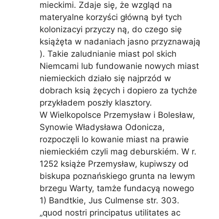
mieckimi. Zdaje się, że wzgląd na
materyalne korzyści główną był tych
kolonizacyi przyczy ną, do czego się
książęta w nadaniach jasno przyznawają
). Takie zaludnianie miast pol skich
Niemcami lub fundowanie nowych miast
niemieckich działo się najprzód w
dobrach ksią żęcych i dopiero za tychże
przykładem poszły klasztory.
W Wielkopolsce Przemysław i Bolesław,
Synowie Władysława Odonicza,
rozpoczęli lo kowanie miast na prawie
niemieckiém czyli mag deburskiém. W r.
1252 książe Przemysław, kupiwszy od
biskupa poznańskiego grunta na lewym
brzegu Warty, tamże fundacyą nowego
1) Bandtkie, Jus Culmense str. 303.
„quod nostri principatus utilitates ac