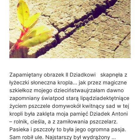
Zapamiętany obrazek II Dziadkowi skapnęła z
łyżeczki słoneczna kropla… jak przez magiczne
szkiełkoz mojego dzieciństwaujrzałam dawno
zapomniany światpod starą lipądziadektętniące
życiem pszczele domywokół kwitnący sad w tej
kropli była zaklęta moja pamięć Dziadek Antoni
– rolnik, cieśla, a z zamiłowania pszczelarz.
Pasieka i pszczoły to była jego ogromna pasja.
Sam robił ule. Najstarszy był wydrążony …