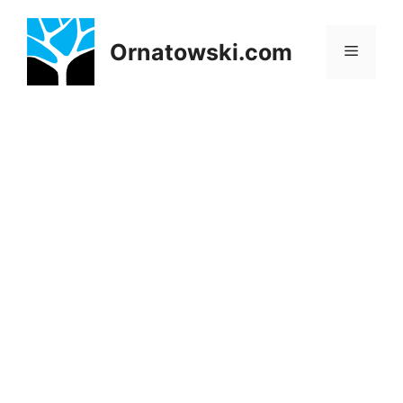
Przejdź
do
Ornatowski.com
Menu
treści