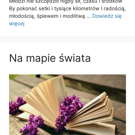
Młodzi nie szczędzili nigdy sił, czasu i środków
By pokonać setki i tysiące kilometrów I radością,
młodością, śpiewem i modlitwą …
Dowiedz się
więcej
Na mapie świata