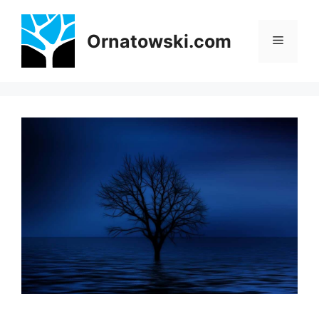
Przejdź
do
Ornatowski.com
Menu
treści