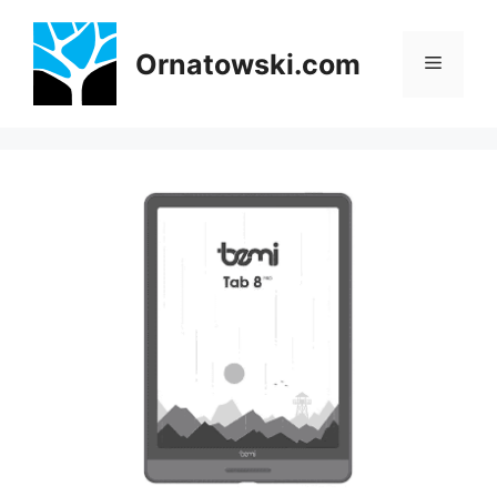
Przejdź
do
Ornatowski.com
Menu
treści