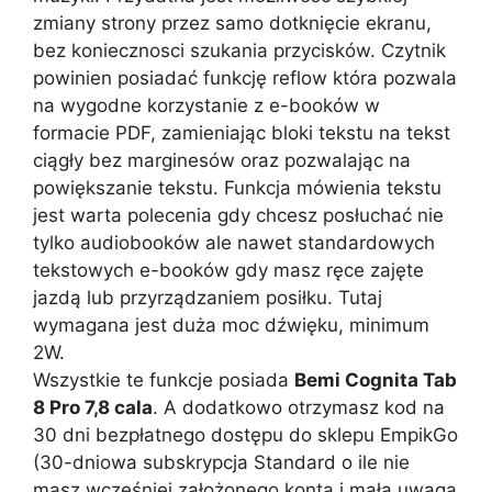
zmiany strony przez samo dotknięcie ekranu,
bez koniecznosci szukania przycisków. Czytnik
powinien posiadać funkcję reflow która pozwala
na wygodne korzystanie z e-booków w
formacie PDF, zamieniając bloki tekstu na tekst
ciągły bez marginesów oraz pozwalając na
powiększanie tekstu. Funkcja mówienia tekstu
jest warta polecenia gdy chcesz posłuchać nie
tylko audiobooków ale nawet standardowych
tekstowych e-booków gdy masz ręce zajęte
jazdą lub przyrządzaniem posiłku. Tutaj
wymagana jest duża moc dźwięku, minimum
2W.
Wszystkie te funkcje posiada
Bemi Cognita Tab
8 Pro 7,8 cala
. A dodatkowo otrzymasz kod na
30 dni bezpłatnego dostępu do sklepu EmpikGo
(30-dniowa subskrypcja Standard o ile nie
masz wcześniej założonego konta i małą uwaga