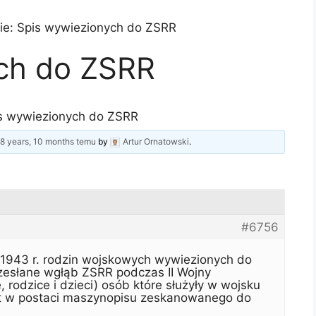
ie: Spis wywiezionych do ZSRR
ch do ZSRR
s wywiezionych do ZSRR
d
8 years, 10 months temu
by
Artur Ornatowski
.
#6756
a 1943 r. rodzin wojskowych wywiezionych do
zesłane wgłąb ZSRR podczas II Wojny
rodzice i dzieci) osób które służyły w wojsku
est w postaci maszynopisu zeskanowanego do