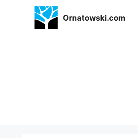
Przejdź
do
Ornatowski.com
treści