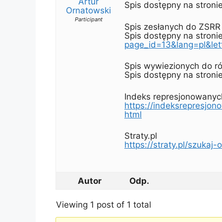
Artur
Spis dostępny na stroni
Ornatowski
Participant
Spis zesłanych do ZSRR 
Spis dostępny na stroni
page_id=13&lang=pl&let
Spis wywiezionych do ró
Spis dostępny na stroni
Indeks represjonowanyc
https://indeksrepresjon
html
Straty.pl
https://straty.pl/szukaj
Autor
Odp.
Viewing 1 post of 1 total