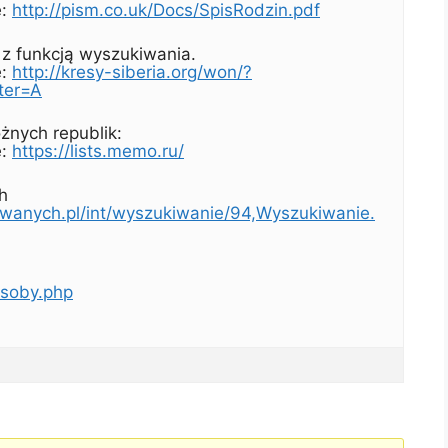
e:
http://pism.co.uk/Docs/SpisRodzin.pdf
z funkcją wyszukiwania.
e:
http://kresy-siberia.org/won/?
ter=A
żnych republik:
e:
https://lists.memo.ru/
h
owanych.pl/int/wyszukiwanie/94,Wyszukiwanie.
-osoby.php