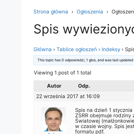
Strona główna
Ogłoszenia
Ogłoszen
Spis wywieziony
Główna
›
Tablice ogłoszeń
›
Indeksy
›
Spi
This topic has 0 odpowiedzi, 1 głos, and was last update
Viewing 1 post of 1 total
Autor
Odp.
22 września 2017 at 16:09
Spis na dzień 1 styczni
ZSRR obejmuje rodziny 
Światowej (małżonkowie, 
w czasie wojny. Spis j
formatu pdf.