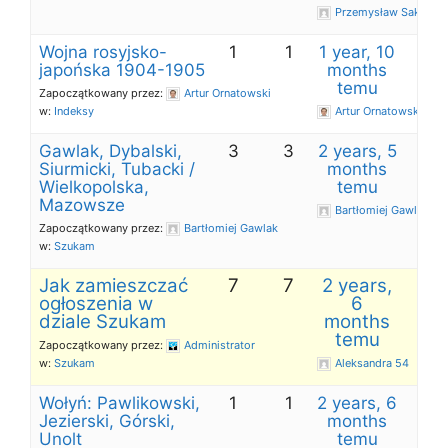
Przemysław Sak
Wojna rosyjsko-
1
1
1 year, 10
japońska 1904-1905
months
temu
Zapoczątkowany przez:
Artur Ornatowski
w:
Indeksy
Artur Ornatowski
Gawlak, Dybalski,
3
3
2 years, 5
Siurmicki, Tubacki /
months
Wielkopolska,
temu
Mazowsze
Bartłomiej Gawlak
Zapoczątkowany przez:
Bartłomiej Gawlak
w:
Szukam
Jak zamieszczać
7
7
2 years,
ogłoszenia w
6
dziale Szukam
months
temu
Zapoczątkowany przez:
Administrator
w:
Szukam
Aleksandra 54
Wołyń: Pawlikowski,
1
1
2 years, 6
Jezierski, Górski,
months
Unolt
temu