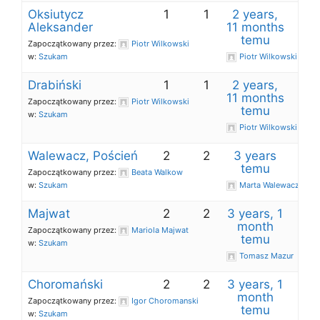
Oksiutycz
1
1
2 years,
Aleksander
11 months
temu
Zapoczątkowany przez:
Piotr Wilkowski
w:
Szukam
Piotr Wilkowski
Drabiński
1
1
2 years,
11 months
Zapoczątkowany przez:
Piotr Wilkowski
temu
w:
Szukam
Piotr Wilkowski
Walewacz, Poścień
2
2
3 years
temu
Zapoczątkowany przez:
Beata Walkow
w:
Szukam
Marta Walewacz
Majwat
2
2
3 years, 1
month
Zapoczątkowany przez:
Mariola Majwat
temu
w:
Szukam
Tomasz Mazur
Choromański
2
2
3 years, 1
month
Zapoczątkowany przez:
Igor Choromanski
temu
w:
Szukam