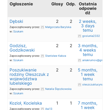
Ogłoszenie
Głosy
Odp.
Ostatnia
odpowie
dź
Dębski
2
2
2 weeks,
3 days
Zapoczątkowany przez:
Małgorzata Barylska
temu
w:
Szukam
gosiunia2332
Godzisz,
2
2
3 months,
Godzikowski
4 weeks
temu
Zapoczątkowany przez:
Stanisław Kabza
w:
Szukam
aniakrumov@gmail.c
Poszukiwanie
2
2
5 months,
rodziny Oleszczuk z
1 week
województwa
temu
lubelskiego
oleszczuklucyna@o2.
Zapoczątkowany przez:
Natalia Ślęczkowska
w:
Szukam
Kozioł, Kocielska
1
1
7 months,
1 week
Zapoczątkowany przez:
Agi13