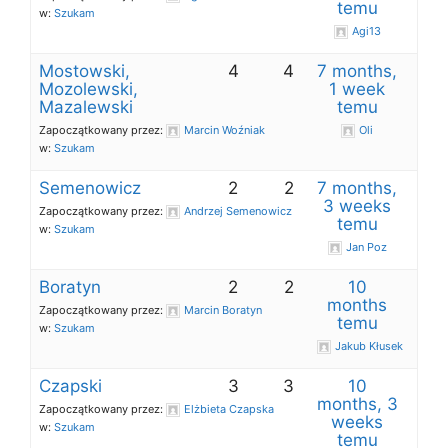
temu
w:
Szukam
Agi13
Mostowski,
4
4
7 months,
Mozolewski,
1 week
Mazalewski
temu
Zapoczątkowany przez:
Marcin Woźniak
Oli
w:
Szukam
Semenowicz
2
2
7 months,
3 weeks
Zapoczątkowany przez:
Andrzej Semenowicz
temu
w:
Szukam
Jan Poz
Boratyn
2
2
10
months
Zapoczątkowany przez:
Marcin Boratyn
temu
w:
Szukam
Jakub Kłusek
Czapski
3
3
10
months, 3
Zapoczątkowany przez:
Elżbieta Czapska
weeks
w:
Szukam
temu