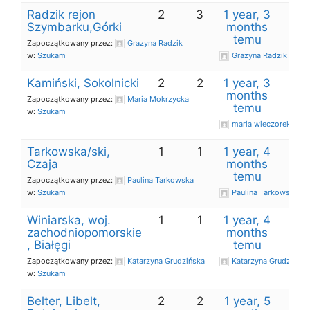
Radzik rejon
2
3
1 year, 3
Szymbarku,Górki
months
temu
Zapoczątkowany przez:
Grazyna Radzik
w:
Szukam
Grazyna Radzik
Kamiński, Sokolnicki
2
2
1 year, 3
months
Zapoczątkowany przez:
Maria Mokrzycka
temu
w:
Szukam
maria wieczorek-tar
Tarkowska/ski,
1
1
1 year, 4
Czaja
months
temu
Zapoczątkowany przez:
Paulina Tarkowska
w:
Szukam
Paulina Tarkowska
Winiarska, woj.
1
1
1 year, 4
zachodniopomorskie
months
, Białęgi
temu
Zapoczątkowany przez:
Katarzyna Grudzińska
Katarzyna Grudzińska
w:
Szukam
Belter, Libelt,
2
2
1 year, 5