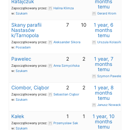
Ratajczuk
months
temu
Zapoczątkowany przez:
Halina Klimza
w:
Szukam
Gerard Krom
Skany parafii
7
10
1 year, 6
Nastasów
months
k/Tarnopola
temu
Zapoczątkowany przez:
Aleksander Sikora
Urszula Kolasińska
w:
Posiadam
Pawelec
2
2
1 year, 7
months
Zapoczątkowany przez:
Anna Szmycińska
temu
w:
Szukam
Szymon Pawelec
Ciombor, Ciąbor
2
2
1 year, 8
months
Zapoczątkowany przez:
Sebastian Ciąbor
temu
w:
Szukam
Janusz Nowacki
Kałek
1
1
1 year, 10
months
Zapoczątkowany przez:
Przemysław Sak
temu
w:
Szukam