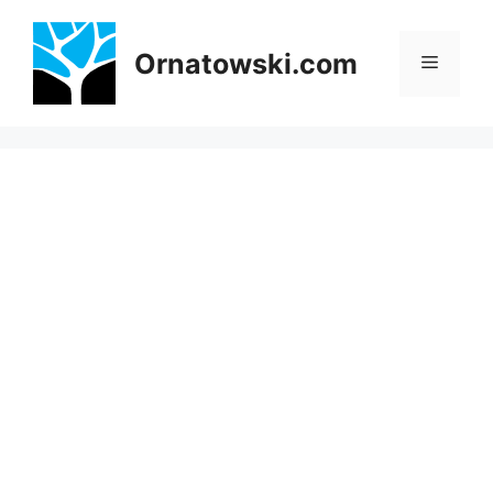
Przejdź
do
Ornatowski.com
Menu
treści