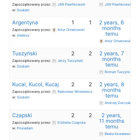
Zapoczątkowany przez:
JAN Pawlikowski
JAN Pawlikowski
w:
Szukam
Argentyna
1
1
2 years, 6
months
Zapoczątkowany przez:
Artur Ornatowski
temu
w:
Indeksy
Artur Ornatowski
Tuszyński
2
2
2 years, 7
months
Zapoczątkowany przez:
Jerzy Tuszyński
temu
w:
Szukam
Roman Tuszynski
Kucal, Kucol, Kucaj
2
2
2 years, 8
months
Zapoczątkowany przez:
Radosław Winniewicz
temu
w:
Szukam
Andrzej Durczak
Czapski
2
2
2 years,
11 months
Zapoczątkowany przez:
Elżbieta Czapska
temu
w:
Posiadam
Beata Kowalewska