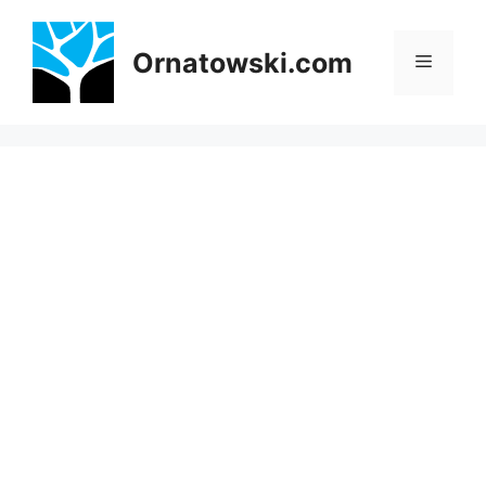
Przejdź
do
Ornatowski.com
Menu
treści