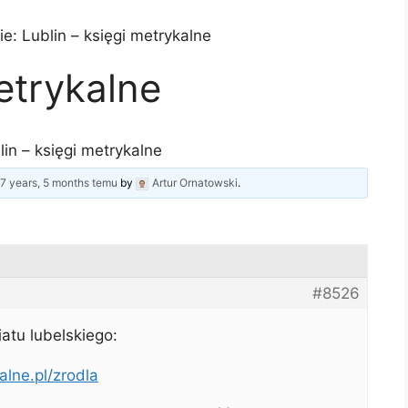
e: Lublin – księgi metrykalne
etrykalne
lin – księgi metrykalne
d
7 years, 5 months temu
by
Artur Ornatowski
.
#8526
atu lubelskiego:
alne.pl/zrodla