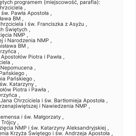
ętych programem (miejscowość, parafia):
rzciciela ,
św. Pawła Apostoła ,
sława BM ,
zciciela i św. Franciszka z Asyżu ,
h Świętych ,
ięcia NMP ,
ej i Narodzenia NMP ,
nisława BM ,
rzyńca ,
Apostołów Piotra i Pawła ,
iela ,
a Nepomucena ,
 Pańskiego ,
ia Pańskiego ,
 św. Katarzyny ,
łów Piotra i Pawła ,
rzyńca ,
Jana Chrzciciela i św. Bartłomieja Apostoła ,
Przenajświętszej i Nawiedzenia NMP ,
emensa i św. Małgorzaty ,
Trójcy ,
ęcia NMP i św. Katarzyny Aleksandryjskiej ,
nia Krzyża Świętego i św. Andrzeja Apostoła ,