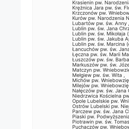
Krasienin pw. Narodzeni
Krężnica Jara pw. św. Fl
Krzczonów pw. Wniebow
Kurów pw. Narodzenia NM
Lubartów pw. św. Anny 
Lublin pw. św. Jana Chrz
Lublin pw. św. Mikołaja 
Lublin pw. św. Jakuba A
Lublin pw. św. Marcina 
Łancuchów pw. św. Jana 
Łęczna pw. św. Marii Ma
Łuszczów pw. św. Barba
Markuszów pw. św. Józe
Matczyn pw. Wniebowzi
Mełgiew pw. św. Wita ,
Michów pw. Wniebowzię
Milejów pw. Wniebowzię
Nałęczów pw. św. Jana C
Niedrzwica Kościelna pw.
Opole Lubelskie pw. Wn
Ostrów Lubelski pw. Ni
Parczew pw. św. Jana Ch
Piaski pw. Podwyższenia
Piotrawin pw. św. Tomas
Puchaczów pw. Wniebow