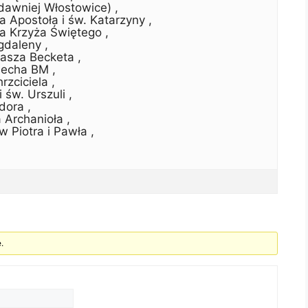
dawniej Włostowice) ,
 Apostoła i św. Katarzyny ,
 Krzyża Świętego ,
gdaleny ,
asza Becketa ,
iecha BM ,
rzciciela ,
 św. Urszuli ,
dora ,
 Archanioła ,
 Piotra i Pawła ,
.