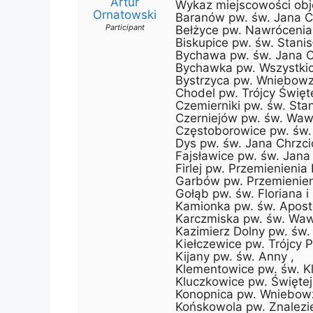
Artur
Wykaz miejscowości obj
Ornatowski
Baranów pw. św. Jana Ch
Participant
Bełżyce pw. Nawrócenia 
Biskupice pw. św. Stani
Bychawa pw. św. Jana Chr
Bychawka pw. Wszystkic
Bystrzyca pw. Wniebowz
Chodel pw. Trójcy Święt
Czemierniki pw. św. Sta
Czerniejów pw. św. Waw
Częstoborowice pw. św. 
Dys pw. św. Jana Chrzcic
Fajsławice pw. św. Jan
Firlej pw. Przemienienia
Garbów pw. Przemienien
Gołąb pw. św. Floriana i
Kamionka pw. św. Aposto
Karczmiska pw. św. Waw
Kazimierz Dolny pw. św. 
Kiełczewice pw. Trójcy 
Kijany pw. św. Anny ,
Klementowice pw. św. Kl
Kluczkowice pw. Świętej 
Konopnica pw. Wniebowzi
Końskowola pw. Znalezie