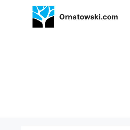
Przejdź
do
Ornatowski.com
treści