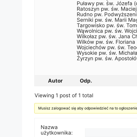
Puławy pw. św. Józefa (
Ratoszyn pw. św. Macieja
Rudno pw. Podwyższenia
Serniki pw. św. Marii Ma
Targowisko pw. św. Tom
Wąwolnica pw. św. Wojc
Wilkołaz pw. św. Jana Ch
Wilków pw. św. Floriana i
Wojciechów pw. św. Teo
Wysokie pw. św. Michała
Żyrzyn pw. św. Apostołów
Autor
Odp.
Viewing 1 post of 1 total
Musisz zalogować się aby odpowiedzieć na to ogłoszenie
Nazwa
użytkownika: