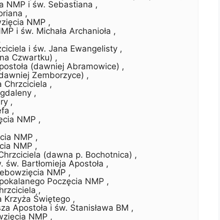
a NMP i św. Sebastiana ,
oriana ,
zięcia NMP ,
P i św. Michała Archanioła ,
,
ciciela i św. Jana Ewangelisty ,
(na Czwartku) ,
postoła (dawniej Abramowice) ,
(dawniej Zemborzyce) ,
Chrzciciela ,
gdaleny ,
ry ,
fa ,
ęcia NMP ,
cia NMP ,
cia NMP ,
hrzciciela (dawna p. Bochotnica) ,
 św. Bartłomieja Apostoła ,
iebowzięcia NMP ,
epokalanego Poczęcia NMP ,
rzciciela ,
 Krzyża Świętego ,
za Apostoła i św. Stanisława BM ,
zięcia NMP ,