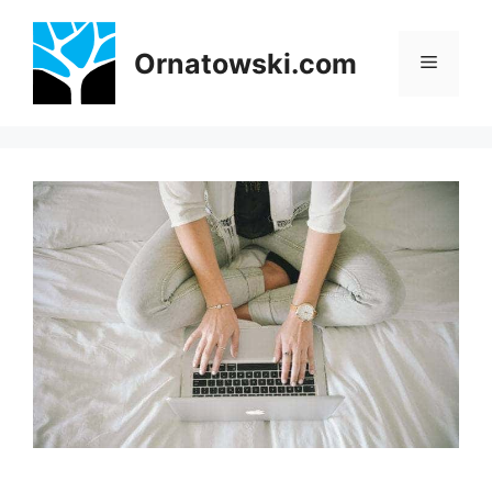
Przejdź
do
Ornatowski.com
Menu
treści