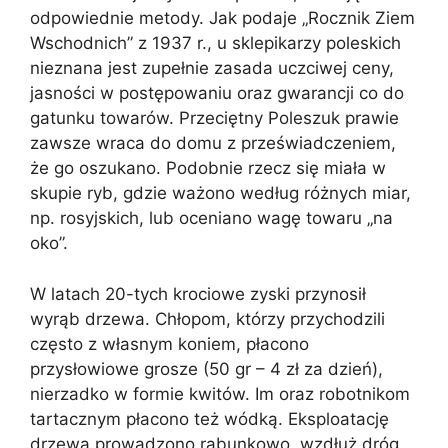
odpowiednie metody. Jak podaje „Rocznik Ziem
Wschodnich” z 1937 r., u sklepikarzy poleskich
nieznana jest zupełnie zasada uczciwej ceny,
jasności w postępowaniu oraz gwarancji co do
gatunku towarów. Przeciętny Poleszuk prawie
zawsze wraca do domu z przeświadczeniem,
że go oszukano. Podobnie rzecz się miała w
skupie ryb, gdzie ważono według różnych miar,
np. rosyjskich, lub oceniano wagę towaru „na
oko”.
W latach 20-tych krociowe zyski przynosił
wyrąb drzewa. Chłopom, którzy przychodzili
często z własnym koniem, płacono
przysłowiowe grosze (50 gr – 4 zł za dzień),
nierzadko w formie kwitów. Im oraz robotnikom
tartacznym płacono też wódką. Eksploatację
drzewa prowadzono rabunkowo, wzdłuż dróg,