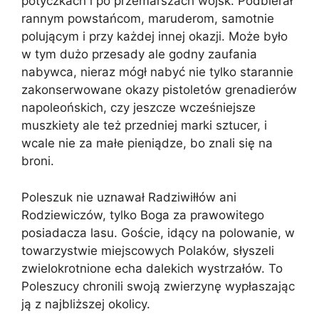
potyczkach i po przemarszach wojsk. Podbierał
rannym powstańcom, maruderom, samotnie
polującym i przy każdej innej okazji. Może było
w tym dużo przesady ale godny zaufania
nabywca, nieraz mógł nabyć nie tylko starannie
zakonserwowane okazy pistoletów grenadierów
napoleońskich, czy jeszcze wcześniejsze
muszkiety ale też przedniej marki sztucer, i
wcale nie za małe pieniądze, bo znali się na
broni.
Poleszuk nie uznawał Radziwiłłów ani
Rodziewiczów, tylko Boga za prawowitego
posiadacza lasu. Goście, idący na polowanie, w
towarzystwie miejscowych Polaków, słyszeli
zwielokrotnione echa dalekich wystrzałów. To
Poleszucy chronili swoją zwierzynę wypłaszając
ją z najbliższej okolicy.