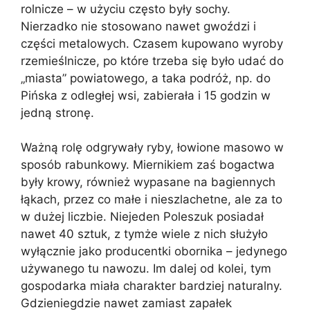
rolnicze – w użyciu często były sochy.
Nierzadko nie stosowano nawet gwoździ i
części metalowych. Czasem kupowano wyroby
rzemieślnicze, po które trzeba się było udać do
„miasta” powiatowego, a taka podróż, np. do
Pińska z odległej wsi, zabierała i 15 godzin w
jedną stronę.
Ważną rolę odgrywały ryby, łowione masowo w
sposób rabunkowy. Miernikiem zaś bogactwa
były krowy, również wypasane na bagiennych
łąkach, przez co małe i nieszlachetne, ale za to
w dużej liczbie. Niejeden Poleszuk posiadał
nawet 40 sztuk, z tymże wiele z nich służyło
wyłącznie jako producentki obornika – jedynego
używanego tu nawozu. Im dalej od kolei, tym
gospodarka miała charakter bardziej naturalny.
Gdzieniegdzie nawet zamiast zapałek