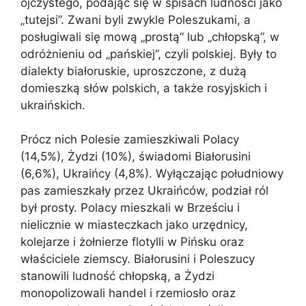
ojczystego, podając się w spisach ludności jako
„tutejsi”. Zwani byli zwykle Poleszukami, a
posługiwali się mową „prostą” lub „chłopską”, w
odróżnieniu od „pańskiej”, czyli polskiej. Były to
dialekty białoruskie, uproszczone, z dużą
domieszką słów polskich, a także rosyjskich i
ukraińskich.
Prócz nich Polesie zamieszkiwali Polacy
(14,5%), Żydzi (10%), świadomi Białorusini
(6,6%), Ukraińcy (4,8%). Wyłączając południowy
pas zamieszkały przez Ukraińców, podział ról
był prosty. Polacy mieszkali w Brześciu i
nielicznie w miasteczkach jako urzędnicy,
kolejarze i żołnierze flotylli w Pińsku oraz
właściciele ziemscy. Białorusini i Poleszucy
stanowili ludność chłopską, a Żydzi
monopolizowali handel i rzemiosło oraz