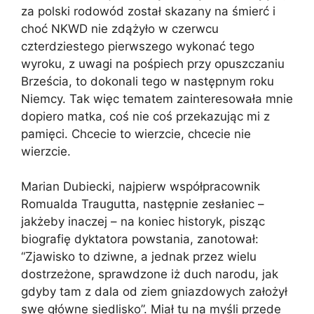
za polski rodowód został skazany na śmierć i
choć NKWD nie zdążyło w czerwcu
czterdziestego pierwszego wykonać tego
wyroku, z uwagi na pośpiech przy opuszczaniu
Brześcia, to dokonali tego w następnym roku
Niemcy. Tak więc tematem zainteresowała mnie
dopiero matka, coś nie coś przekazując mi z
pamięci. Chcecie to wierzcie, chcecie nie
wierzcie.
Marian Dubiecki, najpierw współpracownik
Romualda Traugutta, następnie zesłaniec –
jakżeby inaczej – na koniec historyk, pisząc
biografię dyktatora powstania, zanotował:
“Zjawisko to dziwne, a jednak przez wielu
dostrzeżone, sprawdzone iż duch narodu, jak
gdyby tam z dala od ziem gniazdowych założył
swe główne siedlisko”. Miał tu na myśli przede