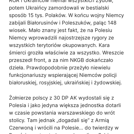
ROA i Ukraińców niemal wszystkich Żydów,
potem Ukraińcy zamordowali w bestialski
sposób 15 tys. Polaków. W końcu wojny Niemcy
zabijali Białorusinów i Poleszuków, paląc 148
wiosek. Mało znany jest fakt, że na Polesiu
Niemcy wprowadzili najostrzejsze rygory ze
wszystkich terytoriów okupowanych. Kara
śmierci groziła właściwie za wszystko. Wreszcie
przeszedł front, a za nim NKGB dokańczało
dzieła. Prawdopodobnie przeżyło niewielu
funkcjonariuszy wspierającej Niemców policji
białoruskiej, rosyjskiej, ukraińskiej i żydowskiej.
Żołnierze polscy z 30 DP AK wydostali się z
Polesia i jako jedyna większa jednostka dotarli
w czasie powstania warszawskiego do wrót
stolicy. Tam jednak „dogadali się” z Armią
Czerwoną i wrócili na Polesie… do twierdzy w