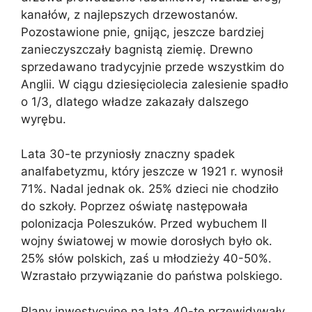
kanałów, z najlepszych drzewostanów.
Pozostawione pnie, gnijąc, jeszcze bardziej
zanieczyszczały bagnistą ziemię. Drewno
sprzedawano tradycyjnie przede wszystkim do
Anglii. W ciągu dziesięciolecia zalesienie spadło
o 1/3, dlatego władze zakazały dalszego
wyrębu.
Lata 30-te przyniosły znaczny spadek
analfabetyzmu, który jeszcze w 1921 r. wynosił
71%. Nadal jednak ok. 25% dzieci nie chodziło
do szkoły. Poprzez oświatę następowała
polonizacja Poleszuków. Przed wybuchem II
wojny światowej w mowie dorosłych było ok.
25% słów polskich, zaś u młodzieży 40-50%.
Wzrastało przywiązanie do państwa polskiego.
Plany inwestycyjne na lata 40-te przewidywały