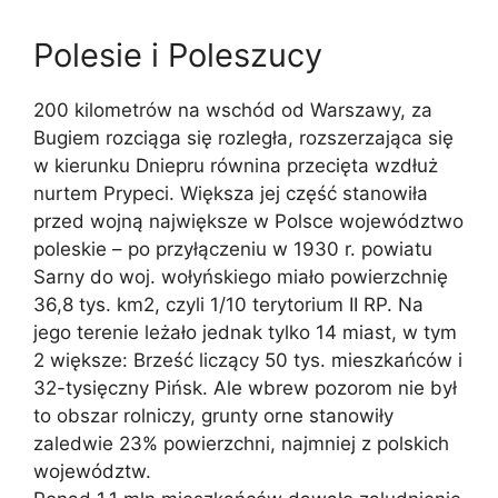
Polesie i Poleszucy
200 kilometrów na wschód od Warszawy, za
Bugiem rozciąga się rozległa, rozszerzająca się
w kierunku Dniepru równina przecięta wzdłuż
nurtem Prypeci. Większa jej część stanowiła
przed wojną największe w Polsce województwo
poleskie – po przyłączeniu w 1930 r. powiatu
Sarny do woj. wołyńskiego miało powierzchnię
36,8 tys. km2, czyli 1/10 terytorium II RP. Na
jego terenie leżało jednak tylko 14 miast, w tym
2 większe: Brześć liczący 50 tys. mieszkańców i
32-tysięczny Pińsk. Ale wbrew pozorom nie był
to obszar rolniczy, grunty orne stanowiły
zaledwie 23% powierzchni, najmniej z polskich
województw.