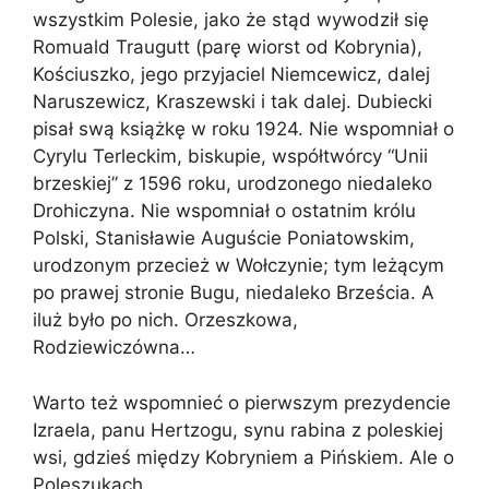
wszystkim Polesie, jako że stąd wywodził się
Romuald Traugutt (parę wiorst od Kobrynia),
Kościuszko, jego przyjaciel Niemcewicz, dalej
Naruszewicz, Kraszewski i tak dalej. Dubiecki
pisał swą książkę w roku 1924. Nie wspomniał o
Cyrylu Terleckim, biskupie, współtwórcy “Unii
brzeskiej” z 1596 roku, urodzonego niedaleko
Drohiczyna. Nie wspomniał o ostatnim królu
Polski, Stanisławie Auguście Poniatowskim,
urodzonym przecież w Wołczynie; tym leżącym
po prawej stronie Bugu, niedaleko Brześcia. A
iluż było po nich. Orzeszkowa,
Rodziewiczówna…
Warto też wspomnieć o pierwszym prezydencie
Izraela, panu Hertzogu, synu rabina z poleskiej
wsi, gdzieś między Kobryniem a Pińskiem. Ale o
Poleszukach.