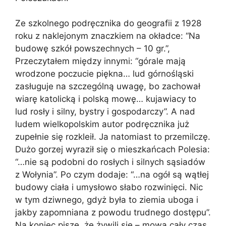
Ze szkolnego podręcznika do geografii z 1928
roku z naklejonym znaczkiem na okładce: “Na
budowę szkół powszechnych – 10 gr.”,
Przeczytałem między innymi: “górale mają
wrodzone poczucie piękna… lud górnośląski
zasługuje na szczególną uwagę, bo zachował
wiarę katolicką i polską mowę… kujawiacy to
lud rosły i silny, bystry i gospodarczy”. A nad
ludem wielkopolskim autor podręcznika już
zupełnie się rozkleił. Ja natomiast to przemilczę.
Dużo gorzej wyraził się o mieszkańcach Polesia:
“…nie są podobni do rosłych i silnych sąsiadów
z Wołynia”. Po czym dodaje: “…na ogół są wątłej
budowy ciała i umysłowo słabo rozwinięci. Nic
w tym dziwnego, gdyż była to ziemia uboga i
jakby zapomniana z powodu trudnego dostępu”.
Na koniec pisze, że żywili się – mowa cały czas