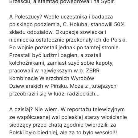
Brześciu, a stamtąd powędrowali na Sybir.
A Poleszucy? Wedle uczestnika i badacza
polskiego podziemia, C. Hołuba, stanowili 50%
składu oddziałów. Okupacja sowiecka i
niemiecka ostatecznie przekonały ich do Polski.
Po wojnie pozostali jednak po tamtej stronie.
Przestali być ludźmi bagien, a zostali
kołchoźnikami, zamiast szyć sobie kapoty,
pracowali w największym w b. ZSRR
Kombinacie Wierzchnich Wyrobów
Dziewiarskich w Pińsku. Może z „tutejszych”
przeobrazili się w ludzi radzieckich…
A dzisiaj? Nie wiem. W reportażu telewizyjnym
ze współczesnej wsi poleskiej starzy włościanie
siedzący przed chatą zgodnie twierdzili: za
Polski było biedniej, ale za to było wesoło!!!