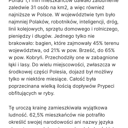
Ponad 1,1 mln mieszkańców dawało zaludnienie
zaledwie 31 osób na km2, a więc również
najniższe w Polsce. W województwie tym było
najmniej Polaków, robotników, inteligencji, dróg,
linii kolejowych, sprzętu domowego i rolniczego,
pieniędzy i długów. Jednego tylko nie
brakowało: bagien, które zajmowały 45% terenu
województwa, od 21% w pow. Brześć, do 65%
w pow. Kobryń. Przechodziły one w zabagnione
łąki i lasy. Do wielu miejscowości, zwłaszcza w
środkowej części Polesia, dojazd był możliwy
tylko w niektóre miesiące. Całość była
poprzecinana wielką ilością dopływów Prypeci
obfitujących w ryby.
Tę uroczą krainę zamieszkiwała wyjątkowa
ludność. 62,5% mieszkańców nie potrafiło
określić swojej narodowości ani nazwy języka