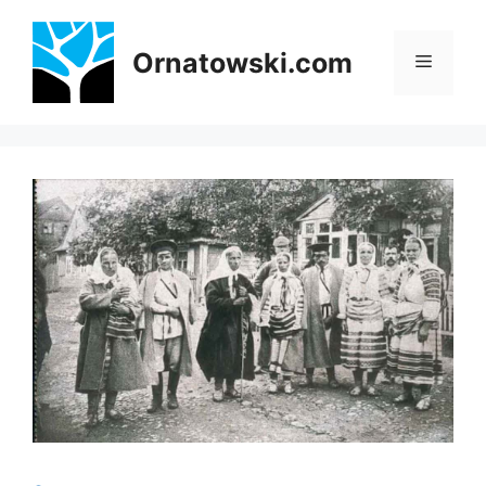
Przejdź
do
Ornatowski.com
Menu
treści