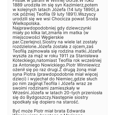
Flisiak w parafii w Winnej Górze.W roku
1889 urodziła im się syn Kazimierz,potem
w kolejnych latach Józefa (14 luty 1890),a
rok później Teofila (9 luty 1891).Wszyscy
urodzili się we wsi Chocicza powat Środa
Wielkopolska.
Najprawdopodobniej gdy dziewczynki
miały po kilka lat,zmarła im matka (w
miejscowości Węgierskie
par.Czerlejno).Siostry na wiele lat zostały
rozdzielone.Józefa została z ojcem,zaś
Teofilą zajmowała się rodzina matki.Józefa
wyszła za mąż w roku 1911 za Stanisława
Koteckiego,natomiast Teofila rok wcześniej
za Antoniego Nowickiego.Piotr Winniewicz
ożenił się po raz drugi.Z drugą żoną miał
syna Piotra (prawdopodobnie miał więcej
dzieci) i wyjechał do Niemiec,gdzie słuch
po nim zaginął.Teofila i Józefa wraz ze
swoimi rodzinami zamieszkały w
Wrześni.Józefa w latach 20-tych przeniosła
się do Bydgoszczy.Następnie siostry
spodkały się dopiero na starość.
Być może Piotr miał brata Edwarda