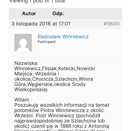
Viewing 1 post of 1 total
Autor
Odp.
3 listopada 2016 at 17:01
#5600
Radosław Winniewicz
Participant
Nazwiska:
Winniewicz,Flisiak,Kotecki,Nowicki
Miejsca: Września i
okolice,Chocicza,Szlachcin,Winna
Góra,Węgierskie,okolice Środy
Wielkopolskiej
Witam
Poszukuję wszelkich informacji na temat
potomków Piotra Winniewicza z okolic
Wrześni. Piotr Winniewicz (pochodził
najprawdopodobniej ze Szlachcina lub
okolic) ożenił się w 1888 roku z Antoniną