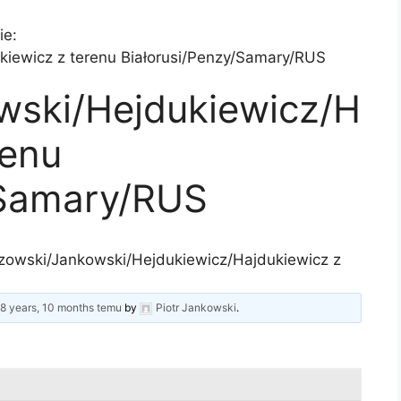
ie:
iewicz z terenu Białorusi/Penzy/Samary/RUS
ski/Hejdukiewicz/H
renu
/Samary/RUS
owski/Jankowski/Hejdukiewicz/Hajdukiewicz z
d
8 years, 10 months temu
by
Piotr Jankowski
.