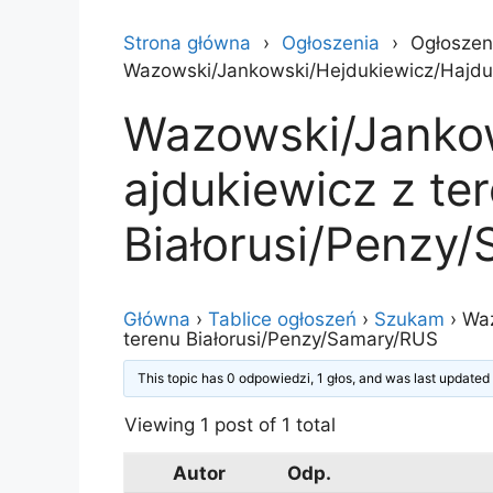
Strona główna
Ogłoszenia
Ogłoszen
Wazowski/Jankowski/Hejdukiewicz/Hajduk
Wazowski/Jankow
ajdukiewicz z te
Białorusi/Penzy
Główna
›
Tablice ogłoszeń
›
Szukam
›
Waz
terenu Białorusi/Penzy/Samary/RUS
This topic has 0 odpowiedzi, 1 głos, and was last update
Viewing 1 post of 1 total
Autor
Odp.