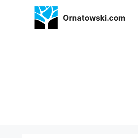
Przejdź
do
Ornatowski.com
treści