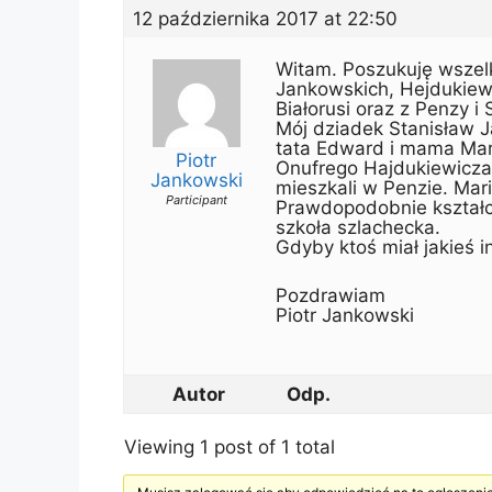
12 października 2017 at 22:50
Witam. Poszukuję wszelk
Jankowskich, Hejdukiew
Białorusi oraz z Penzy i
Mój dziadek Stanisław J
tata Edward i mama Mari
Piotr
Onufrego Hajdukiewicza 
Jankowski
mieszkali w Penzie. Mari
Participant
Prawdopodobnie kształc
szkoła szlachecka.
Gdyby ktoś miał jakieś i
Pozdrawiam
Piotr Jankowski
Autor
Odp.
Viewing 1 post of 1 total