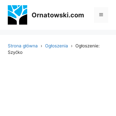
Przejdź
do
Ornatowski.com
Menu
treści
Strona główna
Ogłoszenia
Ogłoszenie:
Szyćko