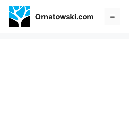
Przejdź
do
Ornatowski.com
Menu
treści