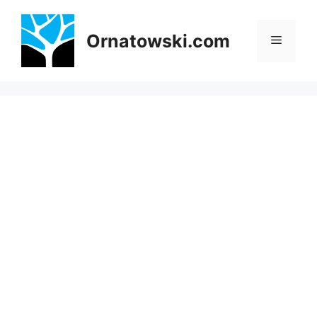
Przejdź
do
Ornatowski.com
Menu
treści