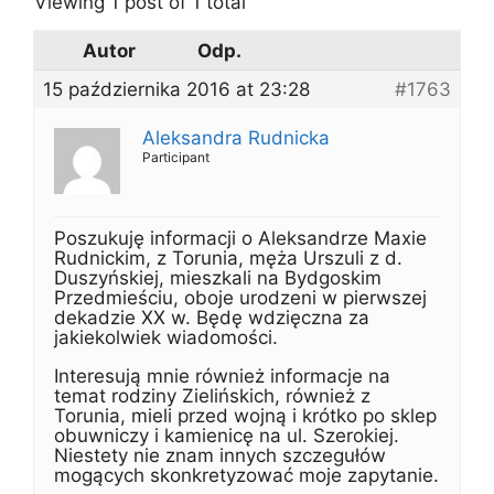
Viewing 1 post of 1 total
Autor
Odp.
15 października 2016 at 23:28
#1763
Aleksandra Rudnicka
Participant
Poszukuję informacji o Aleksandrze Maxie
Rudnickim, z Torunia, męża Urszuli z d.
Duszyńskiej, mieszkali na Bydgoskim
Przedmieściu, oboje urodzeni w pierwszej
dekadzie XX w. Będę wdzięczna za
jakiekolwiek wiadomości.
Interesują mnie również informacje na
temat rodziny Zielińskich, również z
Torunia, mieli przed wojną i krótko po sklep
obuwniczy i kamienicę na ul. Szerokiej.
Niestety nie znam innych szczegułów
mogących skonkretyzować moje zapytanie.