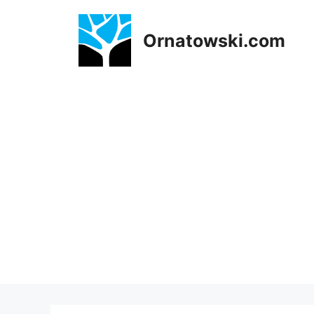
Przejdź
do
Ornatowski.com
treści