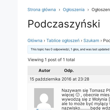
Strona główna
Ogłoszenia
Ogłoszen
Podczaszyński
Główna
›
Tablice ogłoszeń
›
Szukam
›
Pod
This topic has 0 odpowiedzi, 1 głos, and was last update
Viewing 1 post of 1 total
Autor
Odp.
15 października 2016 at 23:28
Nazywam się Tomasz PO
więcej 🙂 , obecnie mi
wywodzą się z Wołynia [
ale to może być mylący 
nazwisko………będę wdzięc