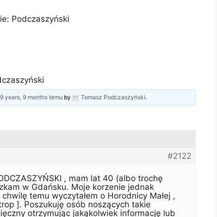
ie: Podczaszyński
czaszyński
d
9 years, 9 months temu
by
Tomasz Podczaszyński
.
#2122
DCZASZYŃSKI , mam lat 40 (albo trochę
eszkam w Gdańsku. Moje korzenie jednak
 chwilę temu wyczytałem o Horodnicy Małej ,
trop ]. Poszukuję osób noszących takie
zny otrzymując jakąkolwiek informację lub