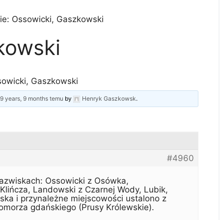
ie: Ossowicki, Gaszkowski
kowski
owicki, Gaszkowski
d
9 years, 9 months temu
by
Henryk Gaszkowsk
.
#4960
nazwiskach: Ossowicki z Osówka,
Klińcza, Landowski z Czarnej Wody, Lubik,
ska i przynależne miejscowości ustalono z
pomorza gdańskiego (Prusy Królewskie).