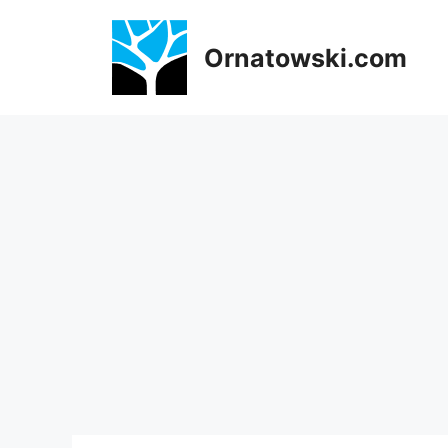
Przejdź
do
Ornatowski.com
treści