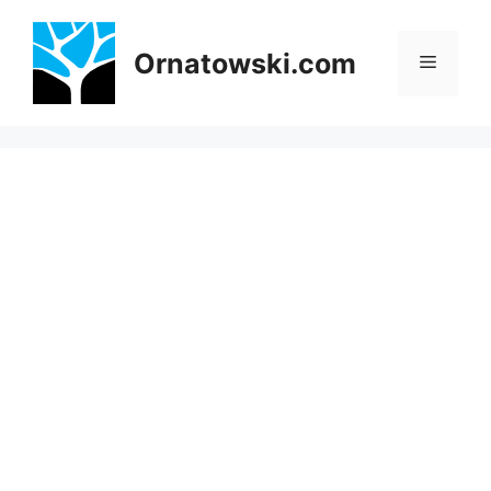
Przejdź
do
Ornatowski.com
Menu
treści