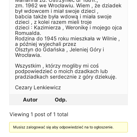
Marianna zd. Ostrzyniec ur 1881r.,
zm. 1962 we Wrocławiu. Wiem , że dziadek
był wdowcem i miał swoje dzieci ,
babcia także była wdową i miała swoje
dzieci , z kolei razem mieli troje
dzieci : Kazimierza , Weronikę i mojego ojca
Romualda.
Rodzina do 1945 roku mieszkała w Wilnie ,
a później wyjechali przez
Olsztyn do Gdańska , Jeleniej Góry i
Wrocławia.
Wszystkim , którzy mogliby mi coś
podpowiedzieć o moich dzadkach lub
pradziadkach serdecznie z góry dziekuję.
Cezary Lenkiewicz
Autor
Odp.
Viewing 1 post of 1 total
Musisz zalogować się aby odpowiedzieć na to ogłoszenie.