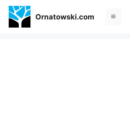
Przejdź
do
Ornatowski.com
Menu
treści