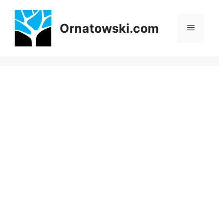
Przejdź
do
Ornatowski.com
Menu
treści