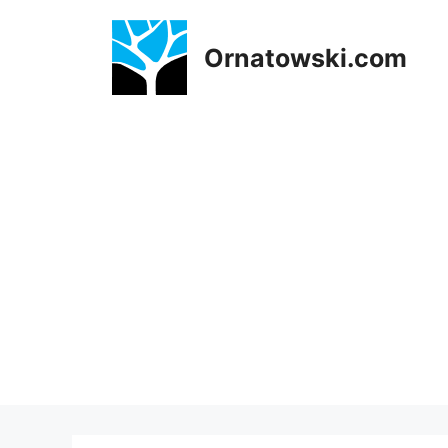
Przejdź
do
Ornatowski.com
treści