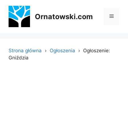
Przejdź
do
Ornatowski.com
Menu
treści
Strona główna
Ogłoszenia
Ogłoszenie:
Gniździa