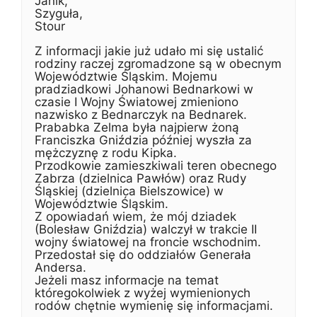
Janik,
Szyguła,
Stour
Z informacji jakie już udało mi się ustalić
rodziny raczej zgromadzone są w obecnym
Województwie Śląskim. Mojemu
pradziadkowi Johanowi Bednarkowi w
czasie I Wojny Światowej zmieniono
nazwisko z Bednarczyk na Bednarek.
Prababka Zelma była najpierw żoną
Franciszka Gniździa później wyszła za
mężczyznę z rodu Kipka.
Przodkowie zamieszkiwali teren obecnego
Zabrza (dzielnica Pawłów) oraz Rudy
Śląskiej (dzielnica Bielszowice) w
Województwie Śląskim.
Z opowiadań wiem, że mój dziadek
(Bolesław Gniździa) walczył w trakcie II
wojny światowej na froncie wschodnim.
Przedostał się do oddziałów Generała
Andersa.
Jeżeli masz informacje na temat
któregokolwiek z wyżej wymienionych
rodów chętnie wymienię się informacjami.