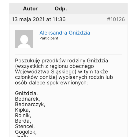
Autor
Odp.
13 maja 2021 at 11:36
#10126
Aleksandra Gniździa
Participant
Poszukuję przodków rodziny Gniździa
(wszystkich z regionu obecnego
Województwa Śląskiego) w tym także
członków poniżej wypisanych rodzin lub
osób dalece spokrewnionych:
Gniździa,
Bednarek,
Bednarczyk,
Kipka,
Rolnik,
Berda,
Stencel,
Gogolok,