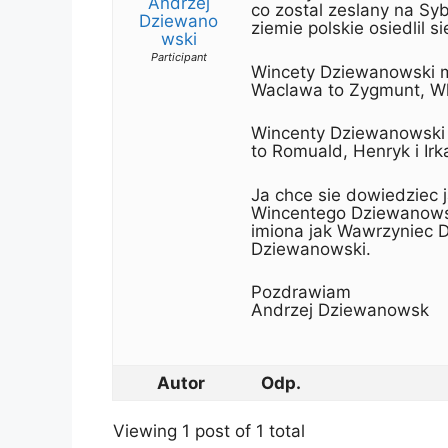
Andrzej
co zostal zeslany na Syb
Dziewano
ziemie polskie osiedlil
wski
Participant
Wincety Dziewanowski mi
Waclawa to Zygmunt, Wla
Wincenty Dziewanowski 
to Romuald, Henryk i Irk
Ja chce sie dowiedziec 
Wincentego Dziewanowski
imiona jak Wawrzyniec 
Dziewanowski.
Pozdrawiam
Andrzej Dziewanowsk
Autor
Odp.
Viewing 1 post of 1 total