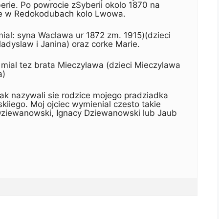
erie. Po powrocie zSyberii okolo 1870 na
 sie w Redokodubach kolo Lwowa.
al: syna Waclawa ur 1872 zm. 1915)(dzieci
dyslaw i Janina) oraz corke Marie.
mial tez brata Mieczylawa (dzieci Mieczylawa
a)
jak nazywali sie rodzice mojego pradziadka
iego. Moj ojciec wymienial czesto takie
Dziewanowski, Ignacy Dziewanowski lub Jaub