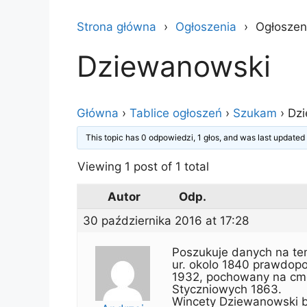
Strona główna
Ogłoszenia
Ogłoszen
Dziewanowski
Główna
›
Tablice ogłoszeń
›
Szukam
›
Dz
This topic has 0 odpowiedzi, 1 głos, and was last update
Viewing 1 post of 1 total
Autor
Odp.
30 października 2016 at 17:28
Poszukuje danych na te
ur. okolo 1840 prawdop
1932, pochowany na cm
Styczniowych 1863.
Wincety Dziewanowski b