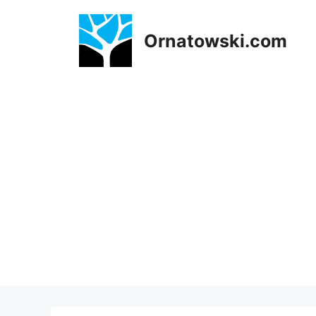
Przejdź
do
Ornatowski.com
treści