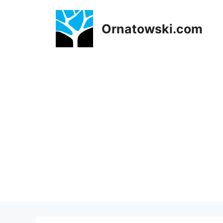
Przejdź
do
Ornatowski.com
treści