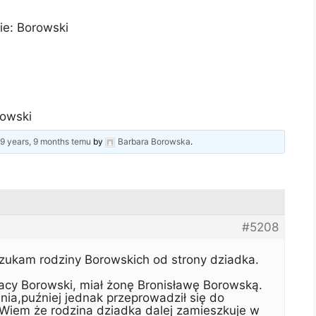
ie: Borowski
owski
d
9 years, 9 months temu
by
Barbara Borowska
.
#5208
zukam rodziny Borowskich od strony dziadka.
nacy Borowski, miał żonę Bronisławę Borowską.
nia,puźniej jednak przeprowadził się do
 Wiem że rodzina dziadka dalej zamieszkuje w