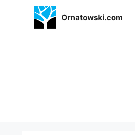
Przejdź
do
Ornatowski.com
treści