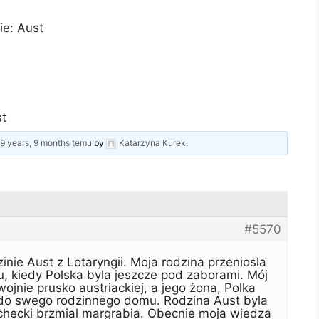
ie: Aust
t
d
9 years, 9 months temu
by
Katarzyna Kurek
.
#5570
nie Aust z Lotaryngii. Moja rodzina przeniosla
u, kiedy Polska byla jeszcze pod zaborami. Mój
ojnie prusko austriackiej, a jego żona, Polka
do swego rodzinnego domu. Rodzina Aust byla
lachecki brzmial margrabia. Obecnie moja wiedza