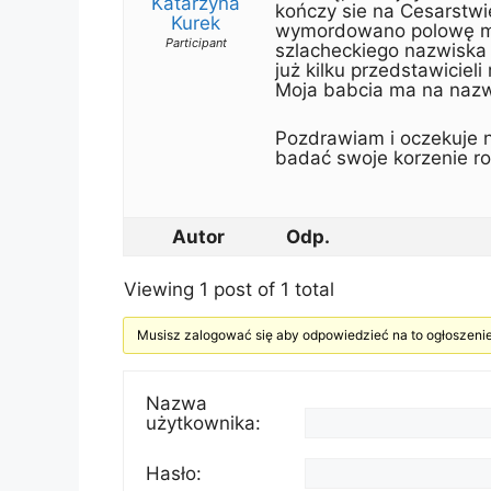
Katarzyna
kończy sie na Cesarstwie
Kurek
wymordowano polowę moj
Participant
szlacheckiego nazwiska 
już kilku przedstawiciel
Moja babcia ma na nazw
Pozdrawiam i oczekuje n
badać swoje korzenie ro
Autor
Odp.
Viewing 1 post of 1 total
Musisz zalogować się aby odpowiedzieć na to ogłoszenie
Nazwa
użytkownika:
Hasło: