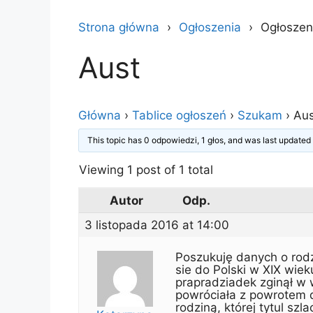
Strona główna
Ogłoszenia
Ogłoszen
Aust
Główna
›
Tablice ogłoszeń
›
Szukam
›
Aus
This topic has 0 odpowiedzi, 1 głos, and was last update
Viewing 1 post of 1 total
Autor
Odp.
3 listopada 2016 at 14:00
Poszukuję danych o rodzi
sie do Polski w XIX wiek
prapradziadek zginął w w
powróciała z powrotem 
rodziną, której tytul sz