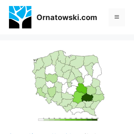
Przejdź
do
Ornatowski.com
Menu
treści