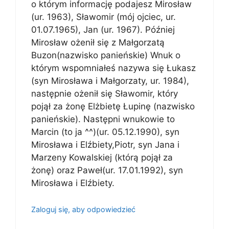
o którym informację podajesz Mirosław
(ur. 1963), Sławomir (mój ojciec, ur.
01.07.1965), Jan (ur. 1967). Później
Mirosław ożenił się z Małgorzatą
Buzon(nazwisko panieńskie) Wnuk o
którym wspomniałeś nazywa się Łukasz
(syn Mirosława i Małgorzaty, ur. 1984),
następnie ożenił się Sławomir, który
pojął za żonę Elżbietę Łupinę (nazwisko
panieńskie). Następni wnukowie to
Marcin (to ja ^^)(ur. 05.12.1990), syn
Mirosława i Elźbiety,Piotr, syn Jana i
Marzeny Kowalskiej (którą pojął za
żonę) oraz Paweł(ur. 17.01.1992), syn
Mirosława i Elźbiety.
Zaloguj się, aby odpowiedzieć