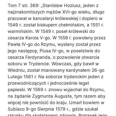
Tom 7 str. 369: „Stanisław Hoziusz, jeden z
najznakomitszych mężów XVI-go wieku, długo
pracował w kancelaryi królewskiej i dopiero w
1549 r. został biskupem chełmińskim, a 1551 r.
warmińskim. W 1549 r. poseł królewski do
cesarza Karola V-go. W 1558 r. powołany przez
Pawła IV-go do Rzymu, wysłany został przez
jego następcę, Piusa IV-go, w poselstwie do
cesarza Ferdynanda, o pozwolenie otwarcia
soboru w Trydencie. Wówczas, gdy bawił w
Wiedniu, został mianowany kardynałem 26-go
Lutego 1561 r. Na soborze trydenckim jeden z
przewodniczących i jednocześnie legat
papieski. W 1569 r. znowu wyjechał do Rzymu,
na żądanie Zygmunta Augusta, tym razem aby
więcej nie powrócić do kraju. Umarł bowiem w
Subiaco 9-go Sierpnia 1579 r., gdzie szukał
ratunku dla skołatanego zdrowia. Bratanek jego