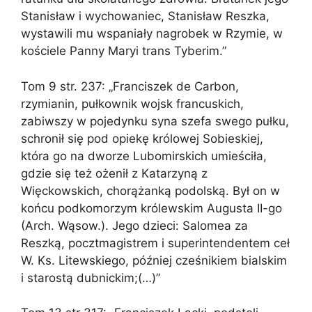
Stanisław i wychowaniec, Stanisław Reszka,
wystawili mu wspaniały nagrobek w Rzymie, w
kościele Panny Maryi trans Tyberim.”
Tom 9 str. 237: „Franciszek de Carbon,
rzymianin, pułkownik wojsk francuskich,
zabiwszy w pojedynku syna szefa swego pułku,
schronił się pod opiekę królowej Sobieskiej,
która go na dworze Lubomirskich umieściła,
gdzie się też ożenił z Katarzyną z
Więckowskich, chorążanką podolską. Był on w
końcu podkomorzym królewskim Augusta II-go
(Arch. Wąsow.). Jego dzieci: Salomea za
Reszką, pocztmagistrem i superintendentem ceł
W. Ks. Litewskiego, później cześnikiem bialskim
i starostą dubnickim;(…)”