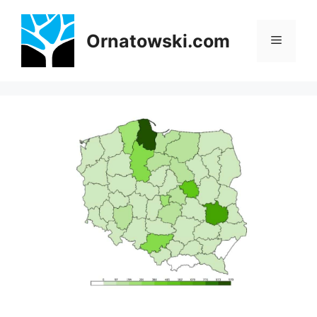
Przejdź
do
Ornatowski.com
Menu
treści