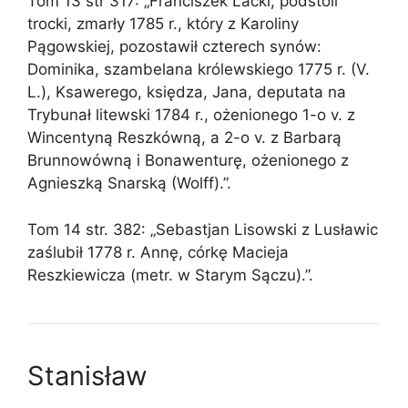
Tom 13 str 317: „Franciszek Lacki, podstoli
trocki, zmarły 1785 r., który z Karoliny
Pągowskiej, pozostawił czterech synów:
Dominika, szambelana królewskiego 1775 r. (V.
L.), Ksawerego, księdza, Jana, deputata na
Trybunał litewski 1784 r., ożenionego 1-o v. z
Wincentyną Reszkówną, a 2-o v. z Barbarą
Brunnowówną i Bonawenturę, ożenionego z
Agnieszką Snarską (Wolff).”.
Tom 14 str. 382: „Sebastjan Lisowski z Lusławic
zaślubił 1778 r. Annę, córkę Macieja
Reszkiewicza (metr. w Starym Sączu).”.
Stanisław