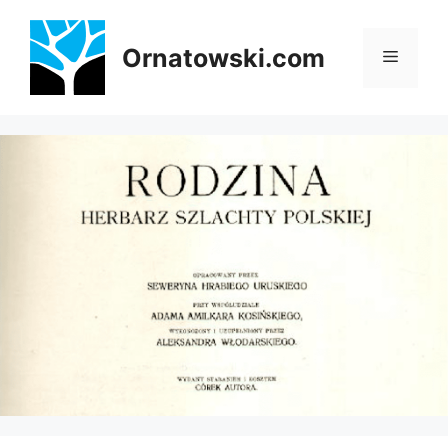
Przejdź
do
Ornatowski.com
Menu
treści