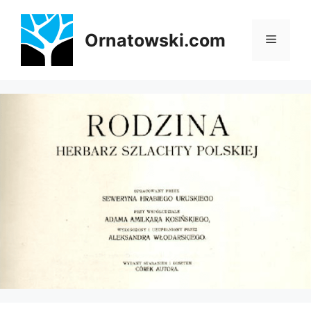
Przejdź
do
Ornatowski.com
Menu
treści