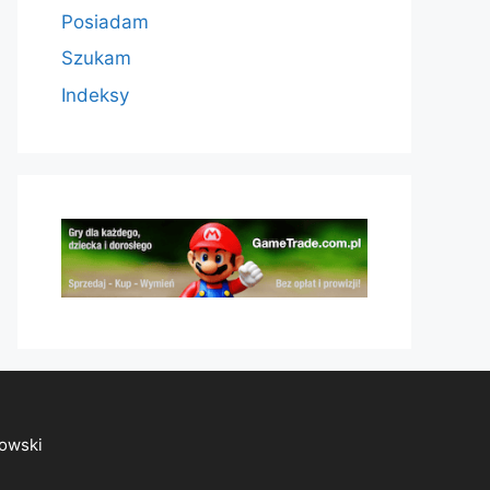
Posiadam
Szukam
Indeksy
owski