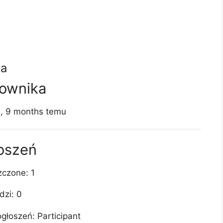
a
kownika
s, 9 months temu
łoszeń
zczone: 1
dzi: 0
ogłoszeń: Participant