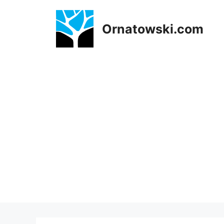
Przejdź
do
Ornatowski.com
treści