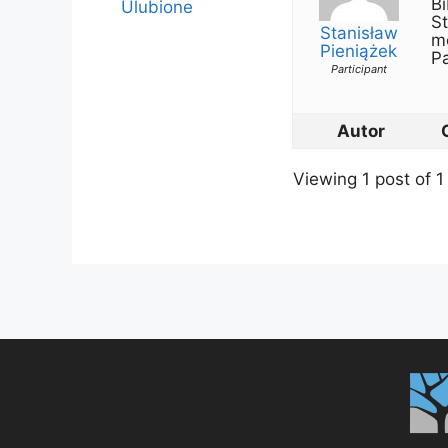
B
Ulubione
St
Stanisław
m
Pieniążek
P
Participant
Autor
Viewing 1 post of 1 