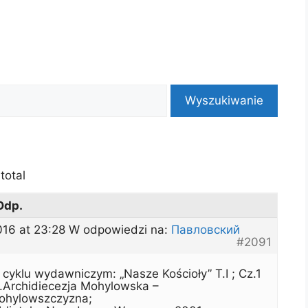
total
Odp.
016 at 23:28
W odpowiedzi na:
Павловский
#2091
cyklu wydawniczym: „Nasze Kościoły” T.I ; Cz.1
t.Archidiecezja Mohylowska –
ohylowszczyzna;