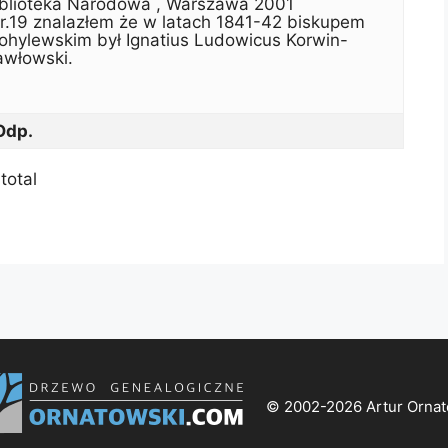
iblioteka Narodowa , Warszawa 2001
r.19 znalazłem że w latach 1841-42 biskupem
ohylewskim był Ignatius Ludowicus Korwin-
awłowski.
Odp.
total
© 2002-2026 Artur Ornat