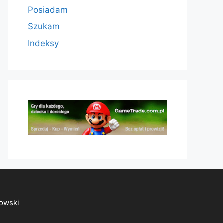
Posiadam
Szukam
Indeksy
owski