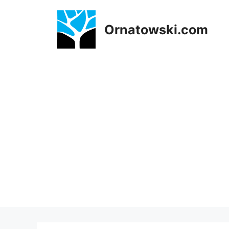
Przejdź
do
Ornatowski.com
treści