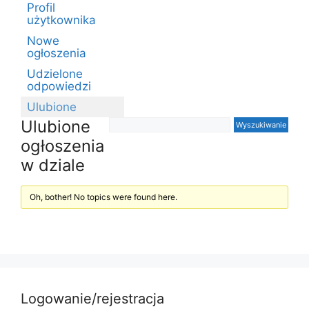
Profil
użytkownika
Nowe
ogłoszenia
Udzielone
odpowiedzi
Ulubione
Ulubione
ogłoszenia
w dziale
Oh, bother! No topics were found here.
Logowanie/rejestracja