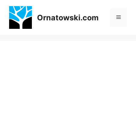
Przejdź
do
Ornatowski.com
Menu
treści