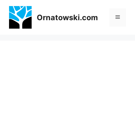
Przejdź
do
Ornatowski.com
Menu
treści