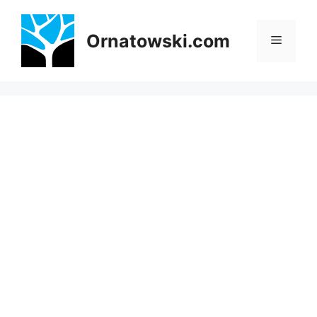
Przejdź
do
Ornatowski.com
Menu
treści