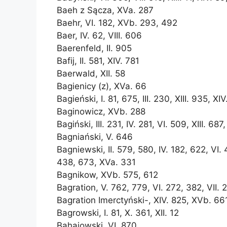
Baeh z Sącza, XVa. 287
Baehr, VI. 182, XVb. 293, 492
Baer, IV. 62, VIII. 606
Baerenfeld, II. 905
Bafij, II. 581, XIV. 781
Baerwald, XII. 58
Bagienicy (z), XVa. 66
Bagieński, I. 81, 675, III. 230, XIII. 935, 
Baginowicz, XVb. 288
Bagiński, III. 231, IV. 281, VI. 509, XIII. 68
Bagniański, V. 646
Bagniewski, II. 579, 580, IV. 182, 622, VI. 
438, 673, XVa. 331
Bagnikow, XVb. 575, 612
Bagration, V. 762, 779, VI. 272, 382, VII.
Bagration Imerctyński-, XIV. 825, XVb. 66
Bagrowski, I. 81, X. 361, XII. 12
Bahajowski, VI. 870