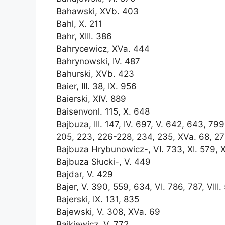
Bahawski, XVb. 403
Bahl, X. 211
Bahr, XIII. 386
Bahrycewicz, XVa. 444
Bahrynowski, IV. 487
Bahurski, XVb. 423
Baier, III. 38, IX. 956
Baierski, XIV. 889
Baisenvonl. 115, X. 648
Bajbuza, III. 147, IV. 697, V. 642, 643, 799,
205, 223, 226-228, 234, 235, XVa. 68, 2
Bajbuza Hrybunowicz-, VI. 733, XI. 579, 
Bajbuza Słucki-, V. 449
Bajdar, V. 429
Bajer, V. 390, 559, 634, VI. 786, 787, VIII. 
Bajerski, IX. 131, 835
Bajewski, V. 308, XVa. 69
Bajkiewicz, V. 772