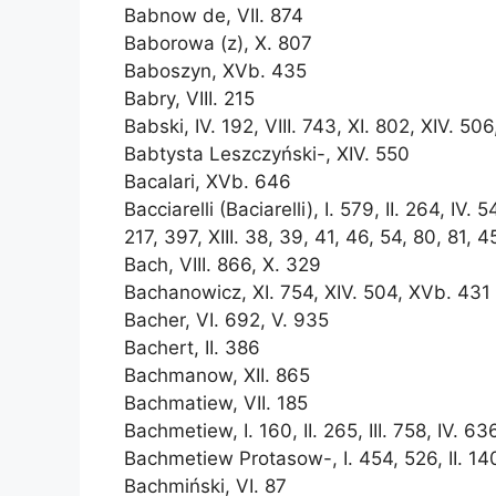
Babnow de, VII. 874
Baborowa (z), X. 807
Baboszyn, XVb. 435
Babry, VIII. 215
Babski, IV. 192, VIII. 743, XI. 802, XIV. 50
Babtysta Leszczyński-, XIV. 550
Bacalari, XVb. 646
Bacciarelli (Baciarelli), I. 579, II. 264, IV. 
217, 397, XIII. 38, 39, 41, 46, 54, 80, 81, 
Bach, VIII. 866, X. 329
Bachanowicz, XI. 754, XIV. 504, XVb. 431
Bacher, VI. 692, V. 935
Bachert, II. 386
Bachmanow, XII. 865
Bachmatiew, VII. 185
Bachmetiew, I. 160, II. 265, III. 758, IV. 636
Bachmetiew Protasow-, I. 454, 526, II. 140,
Bachmiński, VI. 87