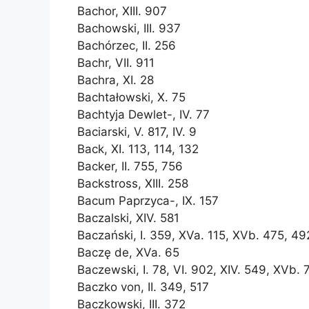
Bachor, XIII. 907
Bachowski, III. 937
Bachórzec, II. 256
Bachr, VII. 911
Bachra, XI. 28
Bachtałowski, X. 75
Bachtyja Dewlet-, IV. 77
Baciarski, V. 817, IV. 9
Back, XI. 113, 114, 132
Backer, II. 755, 756
Backstross, XIII. 258
Bacum Paprzyca-, IX. 157
Baczalski, XIV. 581
Baczański, I. 359, XVa. 115, XVb. 475, 49
Baczę de, XVa. 65
Baczewski, I. 78, VI. 902, XIV. 549, XVb. 
Baczko von, II. 349, 517
Baczkowski, III. 372