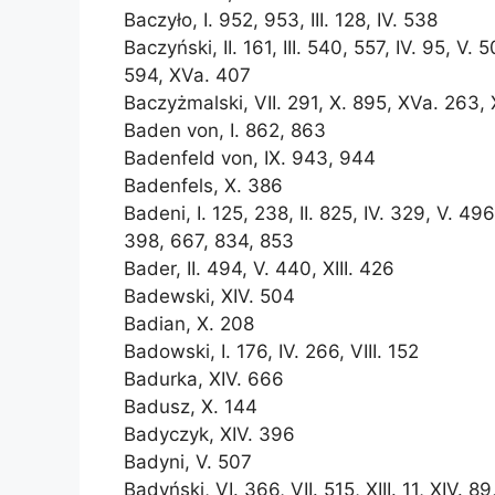
Baczyło, I. 952, 953, III. 128, IV. 538
Baczyński, II. 161, III. 540, 557, IV. 95, V. 5
594, XVa. 407
Baczyżmalski, VII. 291, X. 895, XVa. 263,
Baden von, I. 862, 863
Badenfeld von, IX. 943, 944
Badenfels, X. 386
Badeni, I. 125, 238, II. 825, IV. 329, V. 496,
398, 667, 834, 853
Bader, II. 494, V. 440, XIII. 426
Badewski, XIV. 504
Badian, X. 208
Badowski, I. 176, IV. 266, VIII. 152
Badurka, XIV. 666
Badusz, X. 144
Badyczyk, XIV. 396
Badyni, V. 507
Badyński, VI. 366, VII. 515, XIII. 11, XIV. 8