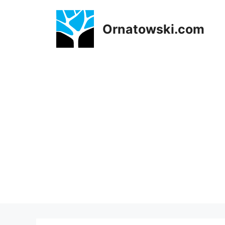
Przejdź
do
Ornatowski.com
treści