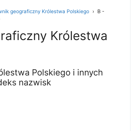
wnik geograficzny Królestwa Polskiego
B -
o
raficzny Królestwa
ólestwa Polskiego i innych
ndeks nazwisk