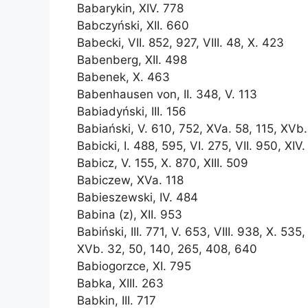
Babarykin, XIV. 778
Babczyński, XII. 660
Babecki, VII. 852, 927, VIII. 48, X. 423
Babenberg, XII. 498
Babenek, X. 463
Babenhausen von, II. 348, V. 113
Babiadyński, III. 156
Babiański, V. 610, 752, XVa. 58, 115, XVb
Babicki, I. 488, 595, VI. 275, VII. 950, XI
Babicz, V. 155, X. 870, XIII. 509
Babiczew, XVa. 118
Babieszewski, IV. 484
Babina (z), XII. 953
Babiński, III. 771, V. 653, VIII. 938, X. 535
XVb. 32, 50, 140, 265, 408, 640
Babiogorzce, XI. 795
Babka, XIII. 263
Babkin, III. 717