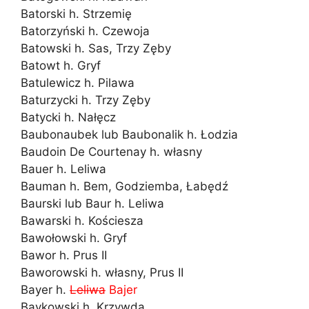
Batorski h. Strzemię
Batorzyński h. Czewoja
Batowski h. Sas, Trzy Zęby
Batowt h. Gryf
Batulewicz h. Pilawa
Baturzycki h. Trzy Zęby
Batycki h. Nałęcz
Baubonaubek lub Baubonalik h. Łodzia
Baudoin De Courtenay h. własny
Bauer h. Leliwa
Bauman h. Bem, Godziemba, Łabędź
Baurski lub Baur h. Leliwa
Bawarski h. Kościesza
Bawołowski h. Gryf
Bawor h. Prus II
Baworowski h. własny, Prus II
Bayer h.
Leliwa
Bajer
Baykowski h. Krzywda