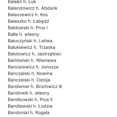
Bałakir h. Łuk
Bałandowicz h. Abdank
Bałaszewicz h. Kos
Bałaszko h. Łabędź
Bałdowski h. Prus I
Bałła h. własny
Bałuczyński h. Leliwa
Bałukiewicz h. Trzaska
Bałutowicz h. Jastrzębiec
Bambelski h. Wieniawa
Bancarewicz h. Junosza
Banczalski h. Nowina
Banczelski h. Ostoja
Bandemer h. Brochwicz III
Bandinelli h. własny
Bandkowski h. Prus II
Bandlewski h. Łodzia
Bandorski h. Rogala