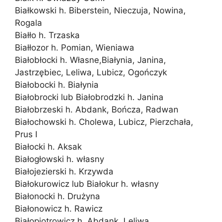
Białkowski h. Biberstein, Nieczuja, Nowina,
Rogala
Białło h. Trzaska
Białłozor h. Pomian, Wieniawa
Białobłocki h. Własne,Białynia, Janina,
Jastrzębiec, Leliwa, Lubicz, Ogończyk
Białobocki h. Białynia
Białobrocki lub Białobrodzki h. Janina
Białobrzeski h. Abdank, Bończa, Radwan
Białochowski h. Cholewa, Lubicz, Pierzchała,
Prus I
Białocki h. Aksak
Białogłowski h. własny
Białojezierski h. Krzywda
Białokurowicz lub Białokur h. własny
Białonocki h. Drużyna
Białonowicz h. Rawicz
Białopiotrowicz h. Abdank, Leliwa