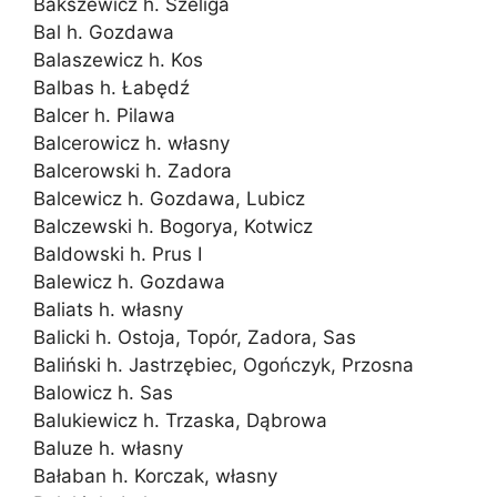
Bakszewicz h. Szeliga
Bal h. Gozdawa
Balaszewicz h. Kos
Balbas h. Łabędź
Balcer h. Pilawa
Balcerowicz h. własny
Balcerowski h. Zadora
Balcewicz h. Gozdawa, Lubicz
Balczewski h. Bogorya, Kotwicz
Baldowski h. Prus I
Balewicz h. Gozdawa
Baliats h. własny
Balicki h. Ostoja, Topór, Zadora, Sas
Baliński h. Jastrzębiec, Ogończyk, Przosna
Balowicz h. Sas
Balukiewicz h. Trzaska, Dąbrowa
Baluze h. własny
Bałaban h. Korczak, własny