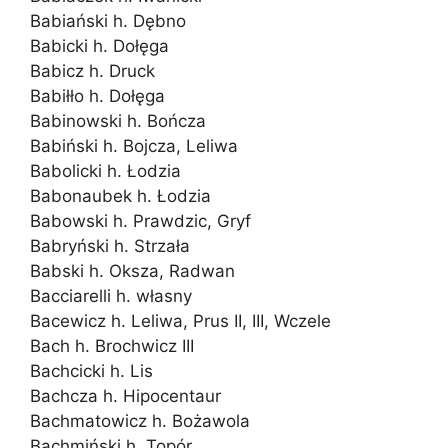
Babiański h. Dębno
Babicki h. Dołęga
Babicz h. Druck
Babiłło h. Dołęga
Babinowski h. Bończa
Babiński h. Bojcza, Leliwa
Babolicki h. Łodzia
Babonaubek h. Łodzia
Babowski h. Prawdzic, Gryf
Babryński h. Strzała
Babski h. Oksza, Radwan
Bacciarelli h. własny
Bacewicz h. Leliwa, Prus II, III, Wczele
Bach h. Brochwicz III
Bachcicki h. Lis
Bachcza h. Hipocentaur
Bachmatowicz h. Bożawola
Bachmiński h. Topór