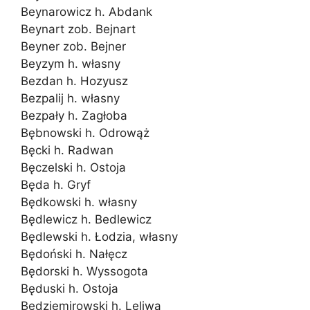
Beynarowicz h. Abdank
Beynart zob. Bejnart
Beyner zob. Bejner
Beyzym h. własny
Bezdan h. Hozyusz
Bezpalij h. własny
Bezpały h. Zagłoba
Bębnowski h. Odrowąż
Bęcki h. Radwan
Bęczelski h. Ostoja
Będa h. Gryf
Będkowski h. własny
Będlewicz h. Bedlewicz
Będlewski h. Łodzia, własny
Będoński h. Nałęcz
Będorski h. Wyssogota
Będuski h. Ostoja
Będziemirowski h. Leliwa