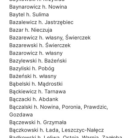
Baynarowicz h. Nowina
Baytel h. Sulima
Bazalewicz h. Jastrzębiec
Bazar h. Nieczuja
Bazarewicz h. własny, Świerczek
Bazarewski h. Świerczek
Bazarowicz h. własny
Bazylewski h. Bażeński
Bazyliski h. Pobóg
Bażeński h. własny
Bąbelski h. Mądrostki
Bąckiewicz h. Tarnawa
Bączacki h. Abdank
Bączalski h. Nowina, Poronia, Prawdzic,
Gozdawa
Bączewski h. Grzymała
Bączkowski h. Łada, Leszczyc-Nałęcz
Bądkowski h. Leliwa, Ostoja, Warnia, Zagłoba