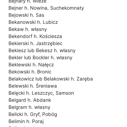
Bejnary h. Wieże
Bejner h. Nowina, Suchekomnaty
Bejowski h. Sas
Bekanowski h. Lubicz
Bekaw h. własny
Bekendorf h. Kościesza
Bekierski h. Jastrzębiec
Bekiesz lub Bekesz h. własny
Bekler lub Bockler h. własny
Beklewski h. Nałęcz
Bekowski h. Bronic
Belakowicz lub Belakowski h. Zaręba
Belewski h. Śreniawa
Belęcki h. Leszczyc, Samson
Belgard h. Abdank
Belgram h. własny
Belicki h. Gryf, Pobóg
Belimin h. Poraj