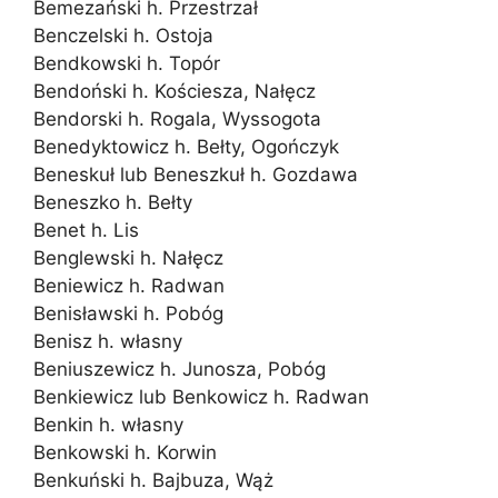
Bemezański h. Przestrzał
Benczelski h. Ostoja
Bendkowski h. Topór
Bendoński h. Kościesza, Nałęcz
Bendorski h. Rogala, Wyssogota
Benedyktowicz h. Bełty, Ogończyk
Beneskuł lub Beneszkuł h. Gozdawa
Beneszko h. Bełty
Benet h. Lis
Benglewski h. Nałęcz
Beniewicz h. Radwan
Benisławski h. Pobóg
Benisz h. własny
Beniuszewicz h. Junosza, Pobóg
Benkiewicz lub Benkowicz h. Radwan
Benkin h. własny
Benkowski h. Korwin
Benkuński h. Bajbuza, Wąż