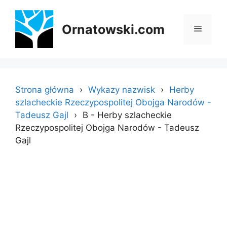
Przejdź
do
Ornatowski.com
Menu
treści
Strona główna
Wykazy nazwisk
Herby
szlacheckie Rzeczypospolitej Obojga Narodów -
Tadeusz Gajl
B - Herby szlacheckie
Rzeczypospolitej Obojga Narodów - Tadeusz
Gajl