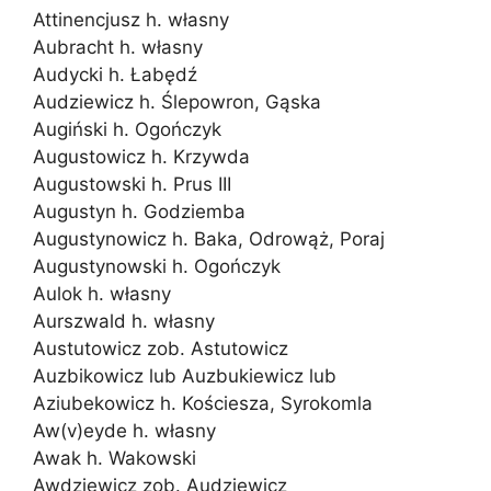
Attinencjusz h. własny
Aubracht h. własny
Audycki h. Łabędź
Audziewicz h. Ślepowron, Gąska
Augiński h. Ogończyk
Augustowicz h. Krzywda
Augustowski h. Prus III
Augustyn h. Godziemba
Augustynowicz h. Baka, Odrowąż, Poraj
Augustynowski h. Ogończyk
Aulok h. własny
Aurszwald h. własny
Austutowicz zob. Astutowicz
Auzbikowicz lub Auzbukiewicz lub
Aziubekowicz h. Kościesza, Syrokomla
Aw(v)eyde h. własny
Awak h. Wakowski
Awdziewicz zob. Audziewicz