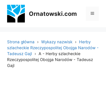
Przejdź
do
Ornatowski.com
Menu
treści
Strona główna
Wykazy nazwisk
Herby
szlacheckie Rzeczypospolitej Obojga Narodów -
Tadeusz Gajl
A - Herby szlacheckie
Rzeczypospolitej Obojga Narodów - Tadeusz
Gajl