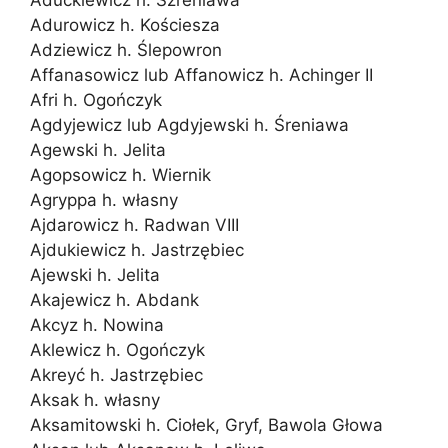
Aduckiewicz h. Szreniawa
Adurowicz h. Kościesza
Adziewicz h. Ślepowron
Affanasowicz lub Affanowicz h. Achinger II
Afri h. Ogończyk
Agdyjewicz lub Agdyjewski h. Śreniawa
Agewski h. Jelita
Agopsowicz h. Wiernik
Agryppa h. własny
Ajdarowicz h. Radwan VIII
Ajdukiewicz h. Jastrzębiec
Ajewski h. Jelita
Akajewicz h. Abdank
Akcyz h. Nowina
Aklewicz h. Ogończyk
Akreyć h. Jastrzębiec
Aksak h. własny
Aksamitowski h. Ciołek, Gryf, Bawola Głowa