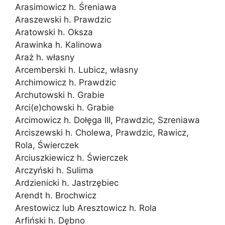
Arasimowicz h. Śreniawa
Araszewski h. Prawdzic
Aratowski h. Oksza
Arawinka h. Kalinowa
Araż h. własny
Arcemberski h. Lubicz, własny
Archimowicz h. Prawdzic
Archutowski h. Grabie
Arci(e)chowski h. Grabie
Arcimowicz h. Dołęga III, Prawdzic, Szreniawa
Arciszewski h. Cholewa, Prawdzic, Rawicz,
Rola, Świerczek
Arciuszkiewicz h. Świerczek
Arczyński h. Sulima
Ardzienicki h. Jastrzębiec
Arendt h. Brochwicz
Arestowicz lub Aresztowicz h. Rola
Arfiński h. Dębno