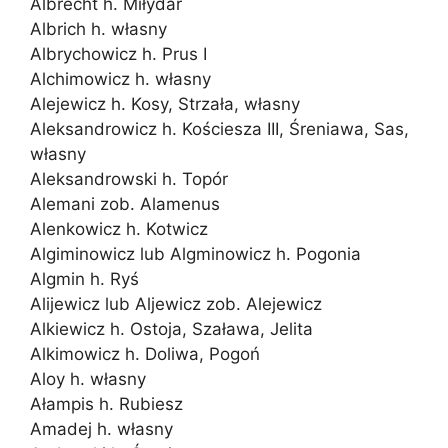
Albrecht h. Miłydar
Albrich h. własny
Albrychowicz h. Prus I
Alchimowicz h. własny
Alejewicz h. Kosy, Strzała, własny
Aleksandrowicz h. Kościesza III, Śreniawa, Sas,
własny
Aleksandrowski h. Topór
Alemani zob. Alamenus
Alenkowicz h. Kotwicz
Algiminowicz lub Algminowicz h. Pogonia
Algmin h. Ryś
Alijewicz lub Aljewicz zob. Alejewicz
Alkiewicz h. Ostoja, Szaława, Jelita
Alkimowicz h. Doliwa, Pogoń
Aloy h. własny
Ałampis h. Rubiesz
Amadej h. własny