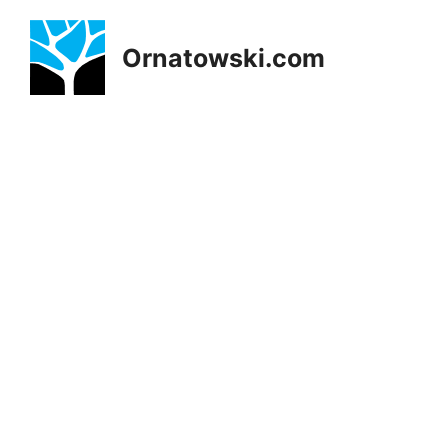
Przejdź
do
Ornatowski.com
treści